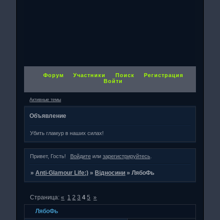
Форум
Участники
Поиск
Регистрация
Войти
Активные темы
Объявление
Убить гламур в наших силах!
Привет, Гость!
Войдите
или
зарегистрируйтесь
.
»
Anti-Glamour Life:)
»
Відносини
»
ЛябоФь
Страница:
«
1
2
3
4
5
»
ЛябоФь