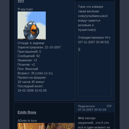
Vi=)
Таня это клёва)я
Я крут(ая)
такая весёлая
хожу)улыбаюсь)всё
вокруг кажется
розовым и
пушистым))
Отредактировано Vi=)
(07-11-2007 20:46:52)
Откуда:
в заднице
Зарегистрирован
: 22-10-2007
0
Приглашений:
0
Сообщений:
92
Уважение:
+3
Позитив:
+2
Пол:
Женский
Возраст:
35
[1990-10-31]
Провел на форуме:
18 часов 45 минут
Последний визит:
18-02-2008 16:41:05
116
Поделиться
07-11-2007 20:52:28
Emily Rose
Vi=)
смотри
ADmin In love
окуратней...что б это
всё в один момент не