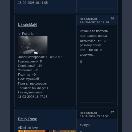
18-02-2008 16:41:05
96
Поделиться
29-10-2007 16:12:10
UkrainMaN
нехачю те портить
-:- Psychiс -:-
настраение перед
денюхой,я те чтот
розкажу после
неё....ток не на
форуме...
Зарегистрирован
: 11-09-2007
Приглашений:
0
0
Сообщений:
110
Уважение:
+2
Позитив:
+0
Пол:
Мужской
Провел на форуме:
18 часов 53 минуты
Последний визит:
11-03-2008 18:47:15
97
Поделиться
01-11-2007 23:04:57
Emily Rose
пиздец....
ADmin In love