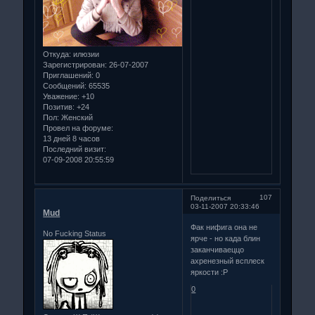
Откуда:
илюзии
Зарегистрирован
: 26-07-2007
Приглашений:
0
Сообщений:
65535
Уважение:
+10
Позитив:
+24
Пол:
Женский
Провел на форуме:
13 дней 8 часов
Последний визит:
07-09-2008 20:55:59
107
Поделиться
03-11-2007 20:33:46
Mud
Фак нифига она не
No Fucking Status
ярче - но када блин
заканчиваеццо
ахренезный всплеск
яркости :Р
0