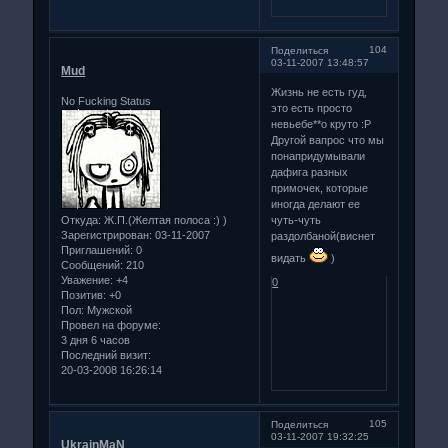
104
Поделиться
03-11-2007 13:48:57
Mud
Жизнь не есть гуд,
No Fucking Status
это есть просто
невьебе**о круто :Р
Другой вапрос что мы
понапридумывали
дафига разных
примочек, которые
иногда делают ее
Откуда:
Ж.П.(Желтая полоса :) )
чуть-чуть
Зарегистрирован
: 03-11-2007
раздолбаной(виснет
Приглашений:
0
видать
)
Сообщений:
210
Уважение:
+4
0
Позитив:
+0
Пол:
Мужской
Провел на форуме:
3 дня 6 часов
Последний визит:
20-03-2008 16:26:14
105
Поделиться
03-11-2007 19:32:25
UkrainMaN