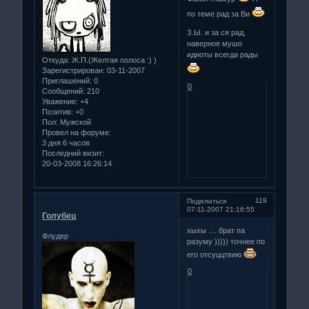
по теме рад за Ви
З.Ы. и за ся рад,
наверное мушо
идиоты всегда рады
Откуда:
Ж.П.(Желтая полоса :) )
Зарегистрирован
: 03-11-2007
Приглашений:
0
0
Сообщений:
210
Уважение:
+4
Позитив:
+0
Пол:
Мужской
Провел на форуме:
3 дня 6 часов
Последний визит:
20-03-2008 16:26:14
119
Поделиться
07-11-2007 21:16:55
Голубец
хыхы .... брат па
Флудер
разуму ))))) точнее по
его отсуццтвию
0