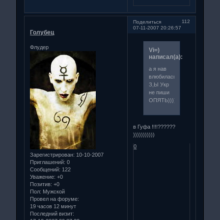
112
Поделиться
07-11-2007 20:26:57
Голубец
Флудер
Vi=)
написал(а):
а я нав
влюбилась)))
З,Ы Укр
не пиши
ОПЯТЬ))))
в Гуфа !!!!??????
)))))))))))
0
Зарегистрирован
: 10-10-2007
Приглашений:
0
Сообщений:
122
Уважение:
+0
Позитив:
+0
Пол:
Мужской
Провел на форуме:
19 часов 12 минут
Последний визит: