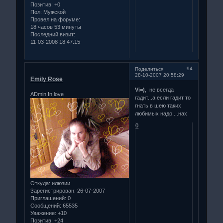
Позитив:
+0
Пол:
Мужской
Провел на форуме:
18 часов 53 минуты
Последний визит:
11-03-2008 18:47:15
94
Поделиться
28-10-2007 20:58:29
Emily Rose
Vi=)
, не всегда
ADmin In love
гадит...а если гадит то
гнать в шею таких
любимых надо....нах
0
Откуда:
илюзии
Зарегистрирован
: 26-07-2007
Приглашений:
0
Сообщений:
65535
Уважение:
+10
Позитив:
+24