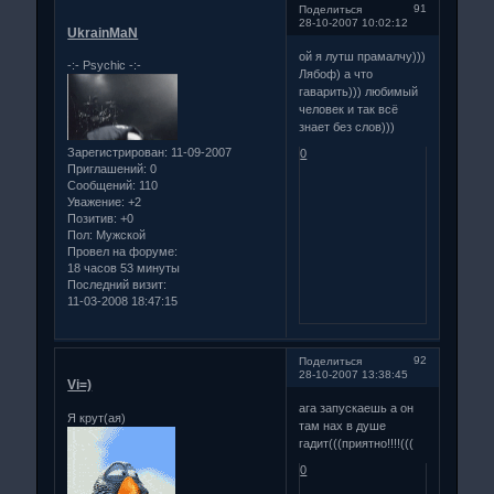
91
Поделиться
28-10-2007 10:02:12
UkrainMaN
ой я лутш прамалчу)))
-:- Psychiс -:-
Лябоф) а что
гаварить))) любимый
человек и так всё
знает без слов)))
Зарегистрирован
: 11-09-2007
0
Приглашений:
0
Сообщений:
110
Уважение:
+2
Позитив:
+0
Пол:
Мужской
Провел на форуме:
18 часов 53 минуты
Последний визит:
11-03-2008 18:47:15
92
Поделиться
28-10-2007 13:38:45
Vi=)
ага запускаешь а он
Я крут(ая)
там нах в душе
гадит(((приятно!!!!(((
0