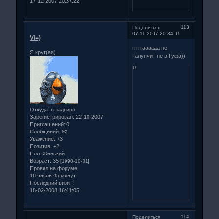
17-12-2007 20:37:22
113
Поделиться
07-11-2007 20:34:01
Vi=)
гггггаааааа не
Я крут(ая)
ГалупчиГ не в Гуфа))
0
Откуда:
в заднице
Зарегистрирован
: 22-10-2007
Приглашений:
0
Сообщений:
92
Уважение:
+3
Позитив:
+2
Пол:
Женский
Возраст:
35
[1990-10-31]
Провел на форуме:
18 часов 45 минут
Последний визит:
18-02-2008 16:41:05
114
Поделиться