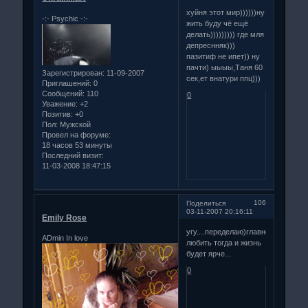
хуйня этот мир))))))ну
-:- Psychiс -:-
жить буду чё ещё
делать))))))))) где мля
депреснняк)))
пазитиф не ипет)) ну
пачти) ыыыы,Таня 60
Зарегистрирован
: 11-09-2007
сек,ет внатури ппц)))
Приглашений:
0
Сообщений:
110
0
Уважение:
+2
Позитив:
+0
Пол:
Мужской
Провел на форуме:
18 часов 53 минуты
Последний визит:
11-03-2008 18:47:15
106
Поделиться
03-11-2007 20:16:11
Emily Rose
угу....переделаю)главное
ADmin In love
любить тогда и жизнь
будет ярче...
0