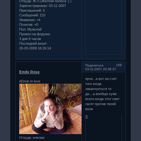
Откуда:
Ж.П.(Желтая полоса :) )
Зарегистрирован
: 03-11-2007
Приглашений:
0
Сообщений:
210
Уважение:
+4
Позитив:
+0
Пол:
Мужской
Провел на форуме:
3 дня 6 часов
Последний визит:
20-03-2008 16:26:14
108
Поделиться
03-11-2007 20:38:37
Emily Rose
ярче...а вот на счёт
ADmin In love
того когда
заканчуеться то
да....а вообще хуже
всего когда этот свет
гасят против твоей
воли
0
Откуда:
илюзии