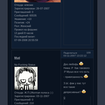
Откуда:
илюзии
Зарегистрирован
: 26-07-2007
Приглашений:
0
Сообщений:
65535
Уважение:
+10
Позитив:
+24
Пол:
Женский
Провел на форуме:
13 дней 8 часов
Последний визит:
07-09-2008 20:55:59
100
Поделиться
03-11-2007 13:22:12
Mud
Доо любофь
No Fucking Status
Нима :Р Как такового
:Р Мушо все что есть
- привязанность
З.Ы. фак у вас тут
все такие
депресивные?
Откуда:
Ж.П.(Желтая полоса :) )
Зарегистрирован
: 03-11-2007
0
Приглашений:
0
Сообщений:
210