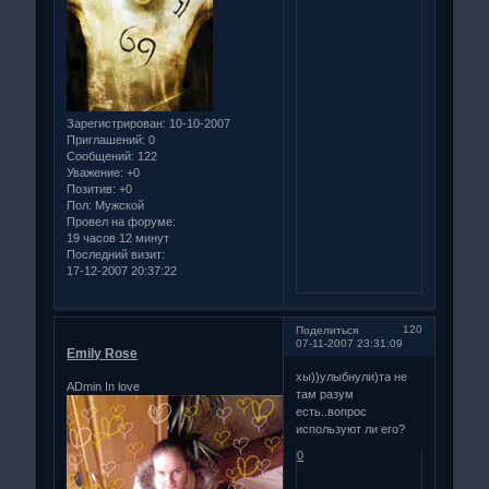
Зарегистрирован
: 10-10-2007
Приглашений:
0
Сообщений:
122
Уважение:
+0
Позитив:
+0
Пол:
Мужской
Провел на форуме:
19 часов 12 минут
Последний визит:
17-12-2007 20:37:22
120
Поделиться
07-11-2007 23:31:09
Emily Rose
хы))улыбнули)та не
ADmin In love
там разум
есть..вопрос
используют ли его?
0