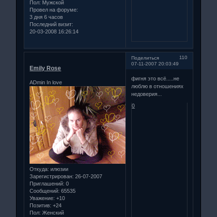
Пол:
Мужской
Провел на форуме:
3 дня 6 часов
Последний визит:
20-03-2008 16:26:14
110
Поделиться
07-11-2007 20:03:49
Emily Rose
фигня это всё.....не
ADmin In love
люблю в отношениях
недоверия...
0
Откуда:
илюзии
Зарегистрирован
: 26-07-2007
Приглашений:
0
Сообщений:
65535
Уважение:
+10
Позитив:
+24
Пол:
Женский