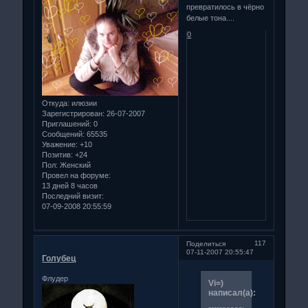
превратилось в чёрно
белые тона....
0
Откуда:
илюзии
Зарегистрирован
: 26-07-2007
Приглашений:
0
Сообщений:
65535
Уважение:
+10
Позитив:
+24
Пол:
Женский
Провел на форуме:
13 дней 8 часов
Последний визит:
07-09-2008 20:55:59
117
Поделиться
07-11-2007 20:55:47
Голубец
Флудер
Vi=)
написал(а):