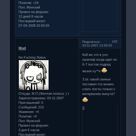
Позитив:
+24
Пол:
Женский
Провел на форуме:
13 дней 8 часов
Последний визит:
07-09-2008 20:55:59
102
Поделиться
03-11-2007 13:36:03
Mud
Кой же это в ухо
No Fucking Status
пазитиф когда идет по
6-7 постов подряд
жизня-ху**я
З.Ы. какой свинья
поставил что можно
слать посты только с
Откуда:
Ж.П.(Желтая полоса :) )
интервалом минута?
Зарегистрирован
: 03-11-2007
Приглашений:
0
Сообщений:
210
0
Уважение:
+4
Позитив:
+0
Пол:
Мужской
Провел на форуме:
3 дня 6 часов
Последний визит: