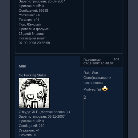
Зарегистрирован
: 26-07-2007
Приглашений:
0
Сообщений:
65535
Уважение:
+10
Позитив:
+24
Пол:
Женский
Провел на форуме:
13 дней 8 часов
Последний визит:
07-09-2008 20:55:59
109
Поделиться
03-11-2007 20:48:07
Mud
Rain. Sun.
No Fucking Status
Gone(название, и
часть песни
Mudveyn'a)
0
Откуда:
Ж.П.(Желтая полоса :) )
Зарегистрирован
: 03-11-2007
Приглашений:
0
Сообщений:
210
Уважение:
+4
Позитив:
+0