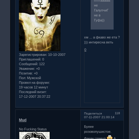
гггггаааааа
не
ГалупчиГ
не в
Гуфа))
хм ... а фкаво же ета ?
))) интиресна веть
0
Зарегистрирован
: 10-10-2007
Приглашений:
0
Сообщений:
122
Уважение:
+0
Позитив:
+0
Пол:
Мужской
Провел на форуме:
19 часов 12 минут
Последний визит:
17-12-2007 20:37:22
118
Поделиться
07-11-2007 21:00:14
Mud
Буеее
No Fucking Status
розовопушистое.
Факин гламур
А