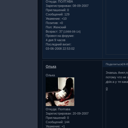
Откуда:
ПОЛТАВА
Зарегистрирован
: 08-09-2007
Приглашений:
0
Сообщений:
129
Уважение:
+10
Позитив:
+0
Пол:
Женский
Возраст:
37
[1988-08-14]
Провел на форуме:
4 дня 9 часов
Последний визит:
03-06-2008 22:53:02
Поделиться
24-0
Олька
Знаешь Анют,пр
Олька
потому что не 
дЫк:а у тя как
0
Откуда:
Полтава
Зарегистрирован
: 20-09-2007
Приглашений:
0
Сообщений:
144
Уважение:
+1