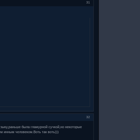
31
32
узыку,раньше была гламурной сучкой,но некоторые
м инным человеком.Воть так воть)))