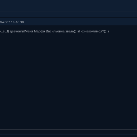
0-2007 16:46:38
рЕвЕД девчёнги!Меня Марфа Васильевна звать))))Познакомимся?))))