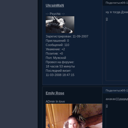
Поделиться
06-1
UkrainMaN
ну я тогда Дэнис)
-:- Psychiс -:-
0
Зарегистрирован
: 11-09-2007
Приглашений:
0
Сообщений:
110
Уважение:
+2
Позитив:
+0
Пол:
Мужской
Провел на форуме:
18 часов 53 минуты
Последний визит:
11-03-2008 18:47:15
Поделиться
06-1
Emily Rose
ахахах)))дадад
ADmin In love
0