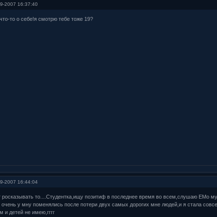
9-2007 16:37:40
то-то о себе!я смотрю тебе тоже 19?
9-2007 16:44:04
ут росказывать то....Студентка,ищу позитиф в последнее время во всем,слушаю ЕМо м
 очень у мну поменялись после потери двух самых дорогих мне людей,и я стала совсе
 и детей не имею,гггг