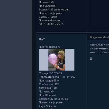
Позитив:
+0
Пол:
Женский
Возраст:
38
[1988-06-29]
Провел на форуме:
1 день 9 часов
Последний визит:
30-01-2008 17:25:09
Поделиться
24-0
ЯлТ
гг))вообще у м
Пингпонгистка =)
спортсем))))лю
много......мно
0
Откуда:
ПОЛТАВА
Зарегистрирован
: 08-09-2007
Приглашений:
0
Сообщений:
129
Уважение:
+10
Позитив:
+0
Пол:
Женский
Возраст:
37
[1988-08-14]
Провел на форуме:
4 дня 9 часов