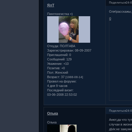
Поделиться
24-0
ЯлТ
Оля!расскажы,ч
Пингпонгистка =)
0
Откуда:
ПОЛТАВА
Зарегистрирован
: 08-09-2007
Приглашений:
0
Сообщений:
129
Уважение:
+10
Позитив:
+0
Пол:
Женский
Возраст:
37
[1988-08-14]
Провел на форуме:
4 дня 9 часов
Последний визит:
03-06-2008 22:53:02
Поделиться
24-0
Олька
Анют,да что т
Олька
случаи в жизни
дЫк:не замужем