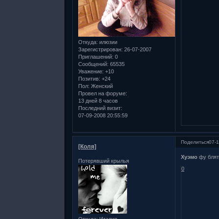
Откуда:
илюзии
Зарегистрирован
: 26-07-2007
Приглашений:
0
Сообщений:
65535
Уважение:
+10
Позитив:
+24
Пол:
Женский
Провел на форуме:
13 дней 8 часов
Последний визит:
07-09-2008 20:55:59
Поделиться
07-1
[Коля]
Хуэмо
фу блят
Потерявший крылья
0