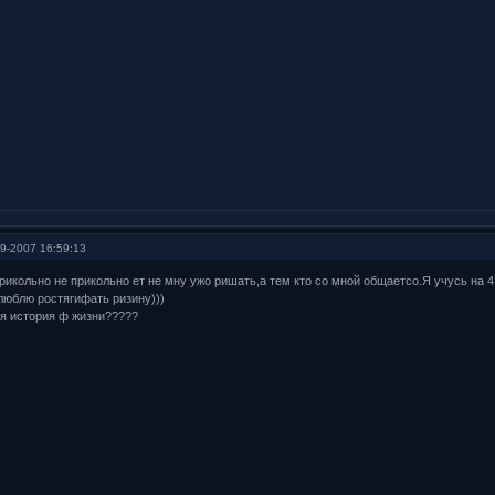
9-2007 16:59:13
икольно не прикольно ет не мну ужо ришать,а тем кто со мной общаетсо.Я учусь на 
люблю ростягифать ризину)))
ая история ф жизни?????