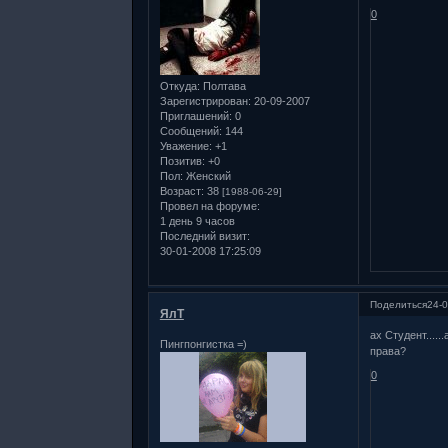
0
Откуда:
Полтава
Зарегистрирован
: 20-09-2007
Приглашений:
0
Сообщений:
144
Уважение:
+1
Позитив:
+0
Пол:
Женский
Возраст:
38
[1988-06-29]
Провел на форуме:
1 день 9 часов
Последний визит:
30-01-2008 17:25:09
Поделиться
24-0
ЯлТ
ах Студент....
Пингпонгистка =)
права?
0