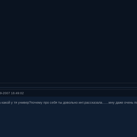
9-2007 16:49:02
..а какой у тя универ?почему про себя ты довольно инт.рассказала.......мну даже очень 