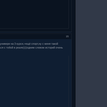
35
 универе на 3 курсе,+ещё спорт,ну с меня такой
ься с тобой в реале))))одним словом историй очень