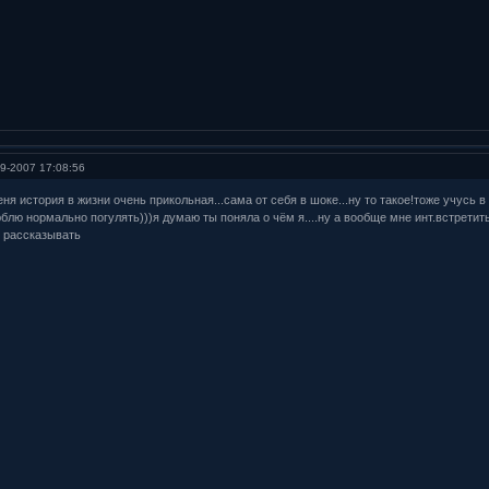
9-2007 17:08:56
еня история в жизни очень прикольная...сама от себя в шоке...ну то такое!тоже учусь в
блю нормально погулять)))я думаю ты поняла о чём я....ну а вообще мне инт.встретит
го рассказывать