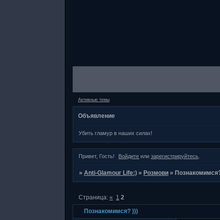
Активные темы
Объявление
Убить гламур в наших силах!
Привет, Гость!
Войдите
или
зарегистрируйтесь
.
»
Anti-Glamour Life:)
»
Розмови
»
Познакомимся? 
Страница:
«
1
2
Познакомимся? )))