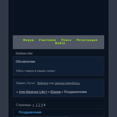
Форум
Участники
Поиск
Регистрация
Войти
Активные темы
Объявление
Убить гламур в наших силах!
Привет, Гость!
Войдите
или
зарегистрируйтесь
.
»
Anti-Glamour Life:)
»
Юзери
»
Поздравления
Страница:
«
1
2
3
4
Поздравления