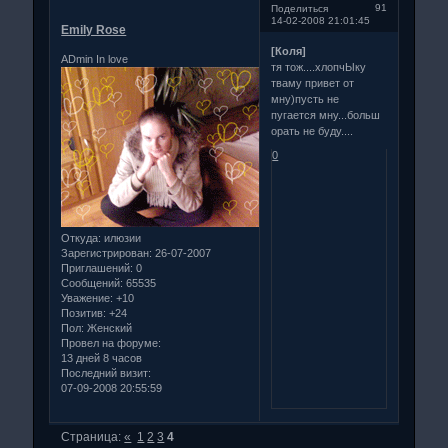
91
Поделиться
14-02-2008 21:01:45
Emily Rose
[Коля]
ADmin In love
тя тож....хлопчЫку
тваму привет от
мну)пусть не
пугается мну...больш
орать не буду....
0
Откуда:
илюзии
Зарегистрирован
: 26-07-2007
Приглашений:
0
Сообщений:
65535
Уважение:
+10
Позитив:
+24
Пол:
Женский
Провел на форуме:
13 дней 8 часов
Последний визит:
07-09-2008 20:55:59
Страница:
«
1
2
3
4