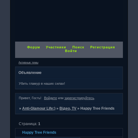
Форум
Участники
Поиск
Регистрация
Войти
Активные темы
Объявление
Убить гламур в наших силах!
Привет, Гость!
Войдите
или
зарегистрируйтесь
.
»
Anti-Glamour Life:)
»
Відео, TV
»
Happy Tree Friends
Страница:
1
Happy Tree Friends