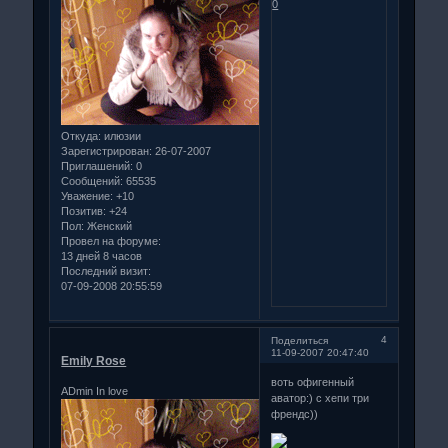
0
Откуда:
илюзии
Зарегистрирован
: 26-07-2007
Приглашений:
0
Сообщений:
65535
Уважение:
+10
Позитив:
+24
Пол:
Женский
Провел на форуме:
13 дней 8 часов
Последний визит:
07-09-2008 20:55:59
4
Поделиться
11-09-2007 20:47:40
Emily Rose
воть офигенный
ADmin In love
аватор:) с хепи три
френдс))