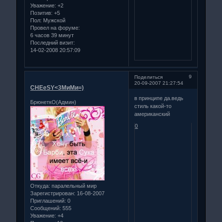
Уважение:
+2
Позитив:
+5
Пол:
Мужской
Провел на форуме:
6 часов 39 минут
Последний визит:
14-02-2008 20:57:09
9
Поделиться
20-09-2007 21:27:54
CHEeSY<3МиМи=)
в принципе да.ведь
БрюнеткО(Админ)
стиль какой-то
американский
0
Откуда:
паралельный мир
Зарегистрирован
: 16-08-2007
Приглашений:
0
Сообщений:
555
Уважение:
+4