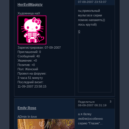
07-09-2007 23:53:07
HerEvilMagisty
гы,прикольный
Художница наХ
мульт.все серии
помню напамять))
лось крутой)
0
Зарегистрирован
: 07-09-2007
Приглашений:
0
Сообщений:
40
Уважение:
+0
Позитив:
+0
Пол:
Женский
Провел на форуме:
3 часа 51 минуту
Последний визит:
11-09-2007 23:58:15
3
Поделиться
08-09-2007 06:31:19
Emily Rose
а я белку
ADmin In love
люблю)особенно
серию "Глазик"...