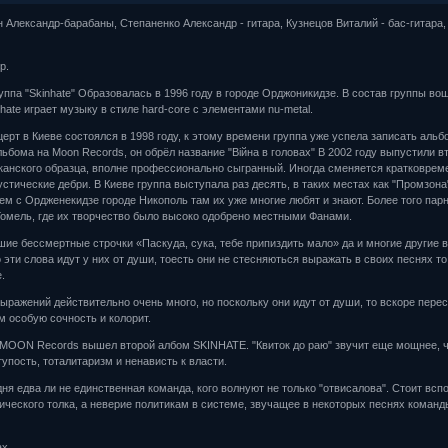
н Александр-барабаны, Степаненко Александр - гитара, Кузнецов Виталий - бас-гитара,
р.
уппа "Skinhate" Образовалась в 1996 году в городе Орджоникидзе. В состав группы вошл
nhate играет музыку в стиле hard-core с элементами nu-metal.
ерт в Киеве состоялся в 1998 году, к этому времени группа уже успела записать альб
льбома на Moon Records, он обрёл название "Війна в головах" В 2002 году выпустили 
канского образца, вполне профессионально сыгранный. Иногда сменяется кратковре
устические дебри. В Киеве группа выступала раз десять, в таких местах как "Промзона"
ем с Ордженекидзе городе Никополь там их уже многие любят и знают. Более того пар
 Гомель, где их творчество было высоко одобрено местными Фанами.
ие бессмертные строчки «Паскуда, сука, тебе припиздить мало» да и многие другие 
о эти слова идут у них от души, тоесть они не стесняються выражать в своих песнях то
.
ражений действительно очень много, но поскольку они идут от души, то вскоре перес
м особую сочность и колорит.
а MOON Records вышел второй албом SKINHATE. "Квиток до раю" звучит еще мощнее, 
тупость, тоталитаризм и ненависть к власти.
одня едва ли не единственная команда, кого волнуют не только "отвисалова". Стоит всп
ического толка, а неверие политикам в системе, звучащее в некоторых песнях команды,
ах