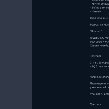
· Квиток до ра
· Война в голо
· Hatemix
Официальный с
Релизы на MOO
"Hatemix"
Лидеры NU Met
безудержную эн
Хапани новейш
Треклист
1. Intro (stoope
mix) 8. Квиток 
"Война в голов
Переиздание п
уже ставший р
Убойная энерге
Треклист