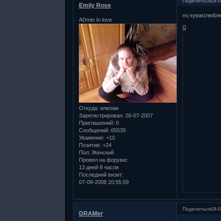
Поделиться
18-0
Emily Rose
нз,чувак)люблю
ADmin In love
0
Откуда:
илюзии
Зарегистрирован
: 26-07-2007
Приглашений:
0
Сообщений:
65535
Уважение:
+10
Позитив:
+24
Пол:
Женский
Провел на форуме:
13 дней 8 часов
Последний визит:
07-09-2008 20:55:59
Поделиться
18-0
DRAMer