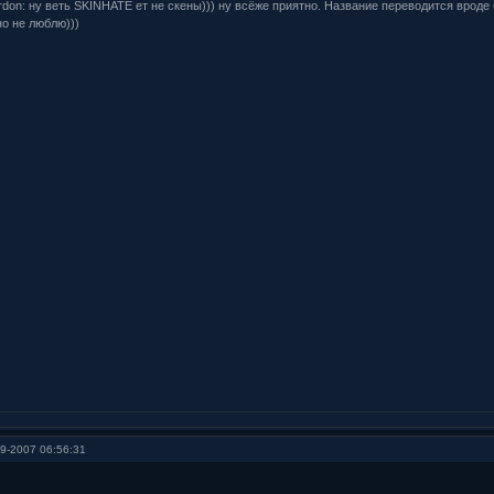
ardon: ну веть SKINHATE ет не скены))) ну всёже приятно. Название переводится вр
но не люблю)))
9-2007 06:56:31