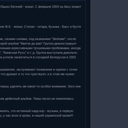
 Лашко Евгений - вокал. С февраля 2004 на басу играет
и Ж.К. - вокал, Степан - гитара, Кузьма - Басс и Кухтя
ом, своими силами, под названием "Skinhate", после
второй альбом "Квиток до раю" Группа демонстрирует
менными агрессивными трэшевыми пробежками, иногда
, "Киевская Русь" и т. д. Группа выступала довольно
ни успели засветиться в соседней Белорусии в 2002
выражения, заслуживают понимания и оценки с точки
 что думают и то что чувствуют, и в этом им нужно
таешь уделять им какое-то особое внимание. Зато они
чем дебютный альбом. Темы песен не поменялись:
омнить, что истинный хард-кор - музыка, в первую
 у нас всех в крови, в нашей украинской крови!!!