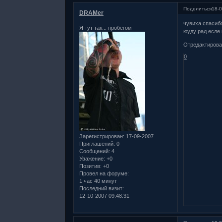
Поделиться
18-0
DRAMer
чувиха спасиб
Я тут так... пробегом
юуду рад есле 
Отредактирова
0
Зарегистрирован
: 17-09-2007
Приглашений:
0
Сообщений:
4
Уважение:
+0
Позитив:
+0
Провел на форуме:
1 час 40 минут
Последний визит:
12-10-2007 09:48:31