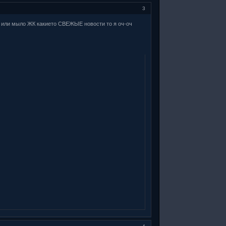
3
О или мыло ЖК какието СВЕЖЫЕ новости то я оч-оч