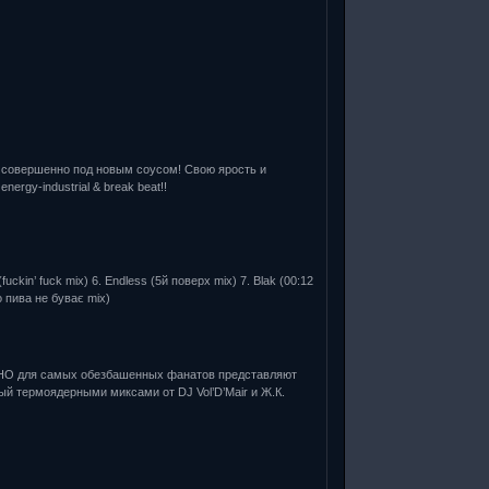
 совершенно под новым соусом! Свою ярость и
ergy-industrial & break beat!!
 (fuckin’ fuck mix) 6. Endless (5й поверх mix) 7. Blak (00:12
то пива не буває mix)
ЬНО для самых обезбашенных фанатов представляют
й термоядерными миксами от DJ Vol’D’Mair и Ж.К.