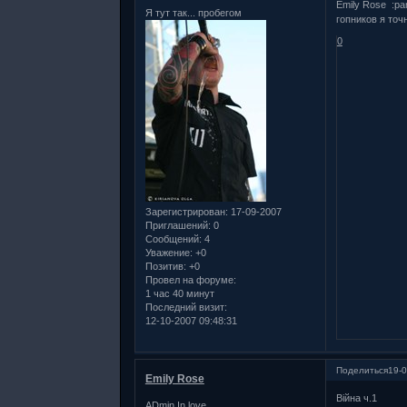
Emily Rose :p
Я тут так... пробегом
гопников я точ
0
Зарегистрирован
: 17-09-2007
Приглашений:
0
Сообщений:
4
Уважение:
+0
Позитив:
+0
Провел на форуме:
1 час 40 минут
Последний визит:
12-10-2007 09:48:31
Поделиться
19-0
Emily Rose
Війна ч.1
ADmin In love