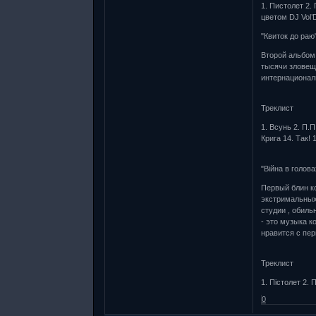
1. Пистолет 2. 
цветом DJ Vol’
"Квиток до раю
Второй альбом
тысячи зловещ
интернациональ
Треклист
1. Всунь 2. П.П
Крига 14. Так! 
"Війна в голова
Первый блин ко
экстримальны
студии , обиль
- это музыка к
нравится с пер
Треклист
1. Пістолет 2. 
0