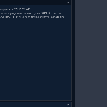
1
ся группы и САМОГО ЖК.
атории я увидел в списках группу SKINHATE но по
ЫКЛАДЫВАЙТЕ. И ещё есле можно какието новости про
2