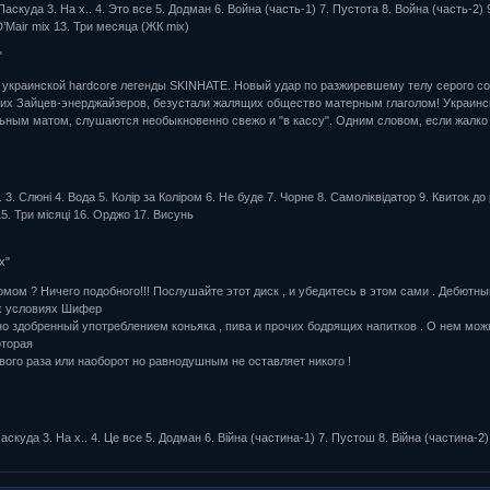
Паскуда 3. На х.. 4. Это все 5. Додман 6. Война (часть-1) 7. Пустота 8. Война (часть-2
D’Mair mix 13. Три месяца (ЖК mix)
"
 украинской hardcore легенды SKINHATE. Новый удар по разжиревшему телу серого со
их Зайцев-энерджайзеров, безустали жалящих общество матерным глаголом! Украинск
ным матом, слушаются необыкновенно свежо и "в кассу". Одним словом, если жалко д
. 3. Слюні 4. Вода 5. Колір за Коліром 6. Не буде 7. Чорне 8. Самоліквідатор 9. Квиток 
15. Три місяці 16. Орджо 17. Висунь
х"
мом ? Ничего подобного!!! Послушайте этот диск , и убедитесь в этом сами . Дебютный
х условиях Шифер
но здобренный употреблением коньяка , пива и прочих бодрящих напитков . О нем мож
оторая
вого раза или наоборот но равнодушным не оставляет никого !
Паскуда 3. На х.. 4. Це все 5. Додман 6. Війна (частина-1) 7. Пустош 8. Війна (частина-2