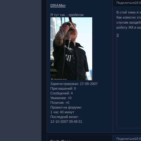
Поделиться
18-0
DRAMer
В єтой теме я
Я тут так... пробегом
Как извесно эт
слухам вродеб
роботу ЖК в ка
0
Зарегистрирован
: 17-09-2007
Приглашений:
0
Сообщений:
4
Уважение:
+0
Позитив:
+0
Провел на форуме:
1 час 40 минут
Последний визит:
12-10-2007 09:48:31
Поделиться
18-0