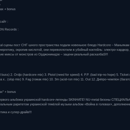
ю
вах + bonus
айт :
N Records :
al сцены пост СНГ-шного пространства подали новенькое блюдо Hardcore – Маньякам
ергетику, окропив кислотой, они перевоплотили в убойный коктейль: электро-хардкор, en
ие миксы от монстров из Орджоникидзе – зацени реальный раскалбаS!!!
d buss) 2. Ordjo (hardcore mix) 3. Pistol (need for speed) 4. P.P. (bad trip-no hope) 5. Ticket
на х.. (slop mix) 9. Fag (гомак mix) 10. 3m (acid-гоп mix) 11. Out 12. Дніпро-чемпіон (бага
ах" + bonus
ервого альбома украинской hardcore-легенды SKINHATE! NU-metal бизоны СПЕЦИАЛ
еальным раритетом украинской тяжёлой музыки альбом «Война в головах», дополненны
тика и супер-драйв!!!