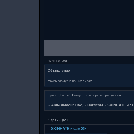
Активные темы
Объявление
Убить гламур в наших силах!
Привет, Гость!
Войдите
или
зарегистрируйтесь
.
»
Anti-Glamour Life:)
»
Hardcore
»
SKINHATE и с
Страница:
1
SKINHATE и сам ЖК