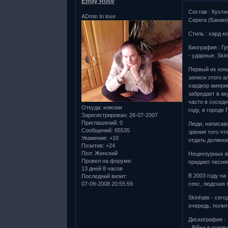
Emily Rose
Состав : Кухти
ADmin In love
Серега (Банан)
Стиль : хард ко
Биография : Гр
- ударные. Ski
Первый их конц
записи этого а
хардкор амери
забредает в ак
часто в соседн
Откуда:
илюзии
году, в городе
Зарегистрирован
: 26-07-2007
Приглашений:
0
Люди, написавш
Сообщений:
65535
зрения того чт
Уважение:
+10
отдать должное
Позитив:
+24
Пол:
Женский
Нецензурных вы
Провел на форуме:
придают песня
13 дней 8 часов
В 2003 году н
Последний визит:
07-09-2008 20:55:59
секс, людская 
Skinhate - сег
очередь, полит
Дискография :
· Війна в голов