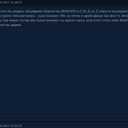
9-2007 22:48:37
 хотел бы увидеть обсуждения творчества SKINHATE и Л_Ю_Б_Ы_Е новости касающее
а группа типа распалась - ушол вокалист ЖК, но летом в одной афише про фест в Эвп
ы там новые состав или только вокалист ну короче слухи, есле ктото чтото знает В
честве диджея.
9-2007 22:51:27