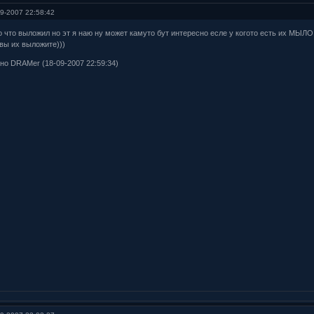
9-2007 22:58:42
о что выложил но эт я наю ну может камуто бут интересно есле у когото есть их МЫЛ
вы их выложите)))
но DRAMer (18-09-2007 22:59:34)