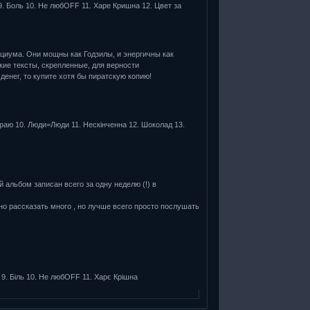
) 9. Боль 10. Не любOFF 11. Харе Кришна 12. Цвет за
циума. Они мощны как Годзилы, и энергичны как
ие тексты, скрепленные, для верности
енег, то купите хотя бы пиратскую копию!
до раю 10. Люди=Люди 11. Нескінченна 12. Шоколад 13.
 альбом записан всего за одну неделю (!) в
но рассказать много , но лучше всего просто послушать
) 9. Біль 10. Не любOFF 11. Харє Крішна