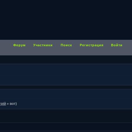
Форум
Участники
Поиск
Регистрация
Войти
трій
»
вот)