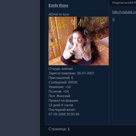
Поделиться
26-0
Emily Rose
http://youtub
ADmin In love
0
Откуда:
илюзии
Зарегистрирован
: 26-07-2007
Приглашений:
0
Сообщений:
65535
Уважение:
+10
Позитив:
+24
Пол:
Женский
Провел на форуме:
13 дней 8 часов
Последний визит:
07-09-2008 20:55:59
Страница:
1