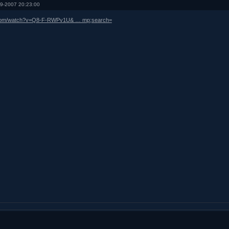
9-2007 20:23:00
e.com/watch?v=Q8-F-RWPv1U& … mp;search=