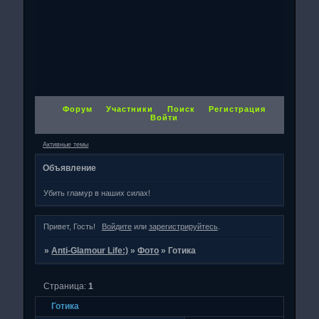
Форум
Участники
Поиск
Регистрация
Войти
Активные темы
Объявление
Убить гламур в наших силах!
Привет, Гость!
Войдите
или
зарегистрируйтесь
.
»
Anti-Glamour Life:)
»
Фото
»
Готика
Страница:
1
Готика