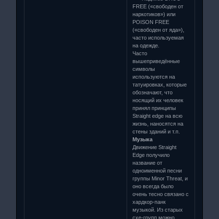
FREE («свободен от
наркотиков») или
POISON FREE
(«свободен от яда»),
часто используемая
на одежде.
Часто
вышеприведённые
символы
используются на
татуировках, которые
обозначают, что
носящий их человек
принял принципы
Straight edge на всю
жизнь, наносятся на
стены зданий и т.п.
Музыка
Движение Straight
Edge получило
название от
одноименной песни
группы Minor Threat, и
оно всегда было
очень тесно связано с
хардкор-панк
музыкой. Из старых
схе-групп можно