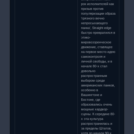
рок исполнителей как
призыв против
популяризации образа
‘грязного вечно
непросыхающего
панка’, Straight edge
быстро превратился в
этико-
мировоззренческое
движение, ставящее
на первое место идею
самоконтроля и
личной свободы, и в
начале 80-х стал
довольно
распространным
выбором среди
американских панков,
особенно в
Вашингтоне и
Бостоне, где
образовались очень
мощные хардкор-
сцены. К середине 80-
х эта культура
распространилась и
за пределы Штатов,
хотя до начала 90-х