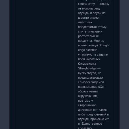
к веганству — отказу
от молока, яиц,
одежды и обуви из
шерсти и кожи
животных,
предпочитая этому
синтетические и
растительные
продукты. Многие
приверженцы Straight
edge активно
участвуют в защите
прав животных.
Символика
Straight edge —
субкультура, не
предполагающая
саморекламу или
навязывание sXe-
образа жизни
окружающим,
поэтому у
сторонников
движения нет каких-
либо предпочтений в
одежде, прическе и т.
п. Единственное
средство