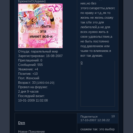
БрюнеткО(Админ)
них,но без
этого:сигаретты,алкоголь,секс
по нраву и т.д.,як то
жизнь не жизнь.скажу
так sXe это для
любителей,а не для
всех.нужно жить в
свое удовольствие,а
не быть постоянно
под давлением или
чьим-то влиянием.я
Откуда:
паралельный мир
вот так думаю.
Зарегистрирован
: 16-08-2007
Приглашений:
0
0
Сообщений:
555
Уважение:
+4
Позитив:
+10
Пол:
Женский
Возраст:
33
[1993-04-20]
Провел на форуме:
2 дня 9 часов
Последний визит:
10-01-2009 11:02:08
10
Поделиться
17-10-2007 12:36:22
Den
скажем так: это выбор
Новое Поколение