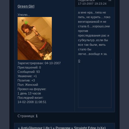
Поделиться
17-10-2007 19:23:24
Green Girl
а мне нра...типа не
Улюлю...
пить, не курить....токо
вегитарианкой я не
стала б....хорошо,они
против
преследования рас и
субкультур..если бы
все так были, жить
стало бы
легче...вообще я за.
0
Зарегистрирован
: 04-10-2007
Приглашений:
0
Сообщений:
93
Уважение:
+1
Позитив:
+3
Пол:
Женский
Провел на форуме:
1 день 13 часов
Последний визит:
14-02-2008 11:08:51
Страница:
1
»
Anti-Glamour Life:)
»
Розмови
»
Straight Edge (sXe)