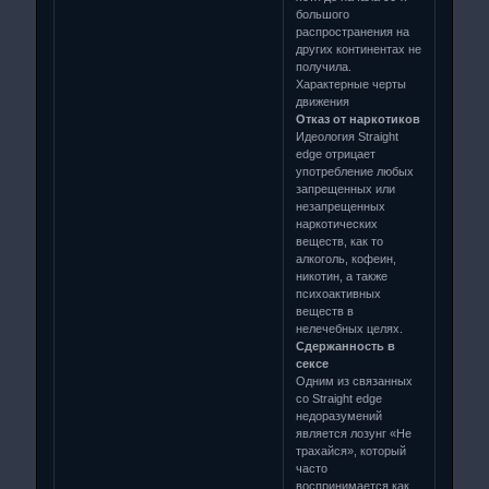
большого
распространения на
других континентах не
получила.
Характерные черты
движения
Отказ от наркотиков
Идеология Straight
edge отрицает
употребление любых
запрещенных или
незапрещенных
наркотических
веществ, как то
алкоголь, кофеин,
никотин, а также
психоактивных
веществ в
нелечебных целях.
Сдержанность в
сексе
Одним из связанных
со Straight edge
недоразумений
является лозунг «Не
трахайся», который
часто
воспринимается как