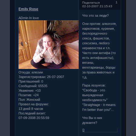
1
Поделиться
02-10-2007 21:15:43
Emily Rose
Что это за люди?
ADmin In love
Они против: алкоголя,
наркотиков, курения,
беспорядочного
секса, фашистов,
сексизма, любого
неравенства и т.п.
Часто они антифа (то
есть антифашисты),
веганы,
вегетарианцы, борцы
за права животных и
Откуда:
илюзии
Зарегистрирован
: 26-07-2007
т.д.
Приглашений:
0
Пара лозунгов:
Сообщений:
65535
"Свобода - это
Уважение:
+10
вынужденная
Позитив:
+24
Пол:
Женский
необходимость"
Провел на форуме:
"Straightage - it means
13 дней 8 часов
I'm better than you"...
Последний визит:
Что Вы о них
07-09-2008 20:55:59
думаете?
0