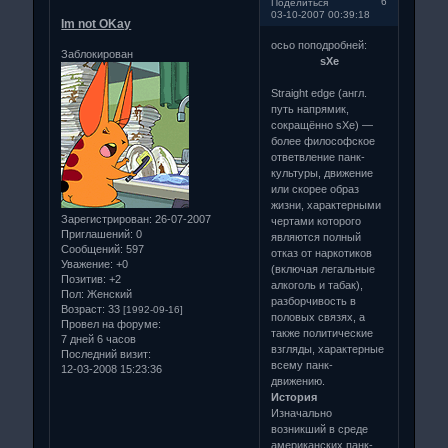
6
Поделиться
03-10-2007 00:39:18
Im not OKay
осьо поподробней:
Заблокирован
sXe
Straight edge (англ.
путь напрямик,
сокращённо sXe) —
более философское
ответвление панк-
культуры, движение
или скорее образ
жизни, характерными
Зарегистрирован
: 26-07-2007
чертами которого
Приглашений:
0
являются полный
Сообщений:
597
отказ от наркотиков
Уважение:
+0
(включая легальные
Позитив:
+2
алкоголь и табак),
Пол:
Женский
разборчивость в
Возраст:
33
[1992-09-16]
половых связях, а
Провел на форуме:
также политические
7 дней 6 часов
взгляды, характерные
Последний визит:
всему панк-
12-03-2008 15:23:36
движению.
История
Изначально
возникший в среде
американских панк-