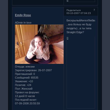
7
Поделиться
03-10-2007 07:04:23
Emily Rose
БескрылыйАнгелЛюбви
ADmin In love
, аха больш не буду
пиздеть)...а ты типа
Straight Edge?
0
Откуда:
илюзии
Зарегистрирован
: 26-07-2007
Приглашений:
0
Сообщений:
65535
Уважение:
+10
Позитив:
+24
Пол:
Женский
Провел на форуме:
13 дней 8 часов
Последний визит:
07-09-2008 20:55:59