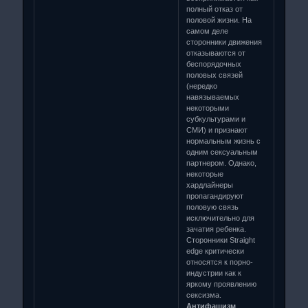
полный отказ от
половой жизни. На
самом деле
сторонники движения
отказываются от
беспорядочных
половых связей
(нередко
навязываемых
некоторыми
субкультурами и
СМИ) и признают
нормальным жизнь с
одним сексуальным
партнером. Однако,
некоторые
хардлайнеры
пропагандируют
половую связь
исключительно для
зачатия ребенка.
Сторонники Straight
edge критически
относятся к порно-
индустрии как к
яркому проявлению
сексизма.
Антифашизм