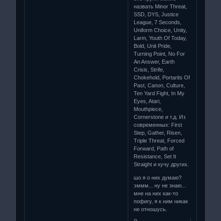
назвать Minor Threat,
SSD, DYS, Justice
League, 7 Seconds,
Uniform Choice, Unity,
Larm, Youth Of Today,
Bold, Unit Pride,
Turning Point, No For
An Answer, Earth
Crisis, Strife,
Chokehold, Portarits Of
Past, Canon, Culture,
Ten Yard Fight, In My
Eyes, Atari,
Mouthpiece,
Cornerstone и т.д. Из
современных: First
Step, Gather, Risen,
Triple Threat, Forced
Forward, Path of
Resistance, Set It
Straight и кучу других.
шо я о них думаю?
эммм... ну не знаю...
мне на них как-то
пофигу, я к ним никак
не отношусь.
0