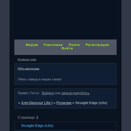
Форум
Участники
Поиск
Регистрация
Войти
Активные темы
Объявление
Убить гламур в наших силах!
Привет, Гость!
Войдите
или
зарегистрируйтесь
.
»
Anti-Glamour Life:)
»
Розмови
»
Straight Edge (sXe)
Страница:
1
Straight Edge (sXe)