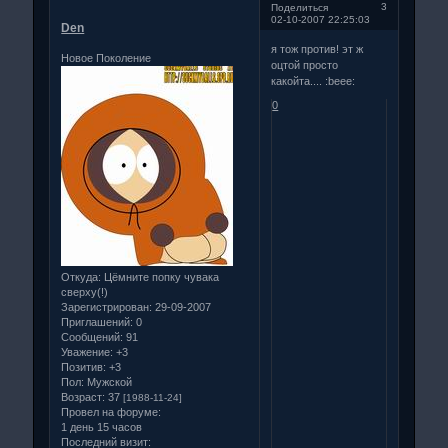
3
Поделиться
02-10-2007 22:25:03
Den
я тож против! эт ж
Новое Поколение
оцтой просто
какойта.... :beee:
0
Откуда:
Цёмните попку чувака
сверху(!)
Зарегистрирован
: 29-09-2007
Приглашений:
0
Сообщений:
91
Уважение:
+3
Позитив:
+3
Пол:
Мужской
Возраст:
37
[1988-11-24]
Провел на форуме:
1 день 15 часов
Последний визит: