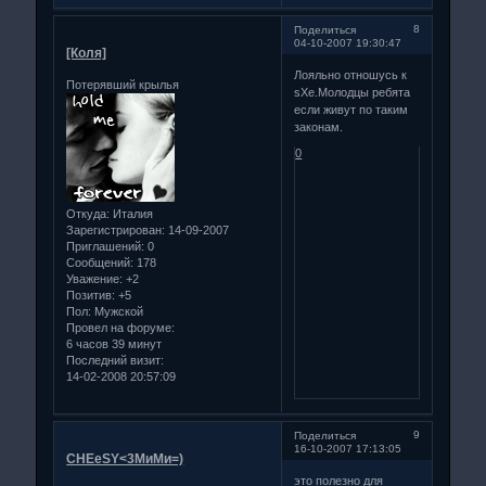
8
Поделиться
04-10-2007 19:30:47
[Коля]
Лояльно отношусь к
Потерявший крылья
sXe.Молодцы ребята
если живут по таким
законам.
0
Откуда:
Италия
Зарегистрирован
: 14-09-2007
Приглашений:
0
Сообщений:
178
Уважение:
+2
Позитив:
+5
Пол:
Мужской
Провел на форуме:
6 часов 39 минут
Последний визит:
14-02-2008 20:57:09
9
Поделиться
16-10-2007 17:13:05
CHEeSY<3МиМи=)
это полезно для