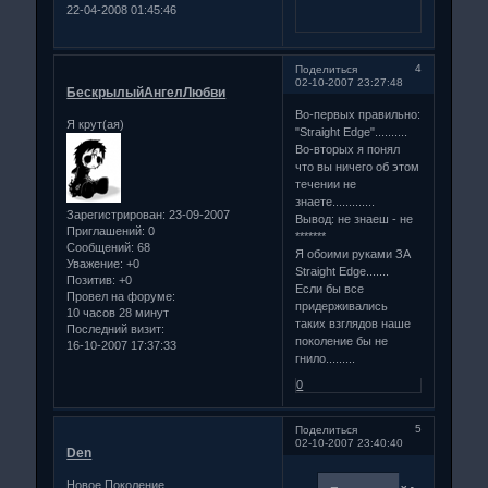
22-04-2008 01:45:46
4
Поделиться
02-10-2007 23:27:48
БескрылыйАнгелЛюбви
Во-первых правильно:
Я крут(ая)
"Straight Edge"..........
Во-вторых я понял
что вы ничего об этом
течении не
знаете.............
Зарегистрирован
: 23-09-2007
Вывод: не знаеш - не
Приглашений:
0
*******
Сообщений:
68
Я обоими руками ЗА
Уважение:
+0
Straight Edge.......
Позитив:
+0
Если бы все
Провел на форуме:
придерживались
10 часов 28 минут
таких взглядов наше
Последний визит:
поколение бы не
16-10-2007 17:37:33
гнило.........
0
5
Поделиться
02-10-2007 23:40:40
Den
Новое Поколение