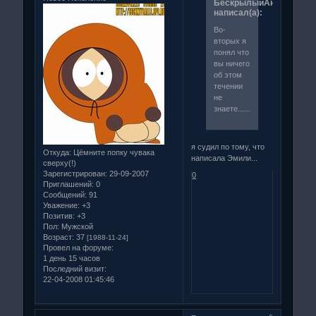
БескрылыйАнгелЛюбв
написал(а):
Во-
вторых я
понял что
вы ничего
об этом
течении
не
знаете.............
я судил по тому, что
Откуда:
Цёмните попку чувака
написала Эмили...
сверху(!)
Зарегистрирован
: 29-09-2007
0
Приглашений:
0
Сообщений:
91
Уважение:
+3
Позитив:
+3
Пол:
Мужской
Возраст:
37
[1988-11-24]
Провел на форуме:
1 день 15 часов
Последний визит:
22-04-2008 01:45:46