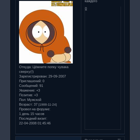
каждого
0
Откуда:
Цёмните попку чувака
сверху(!)
Зарегистрирован
: 29-09-2007
Приглашений:
0
Сообщений:
91
Уважение:
+3
Позитив:
+3
Пол:
Мужской
Возраст:
37
[1988-11-24]
Провел на форуме:
1 день 15 часов
Последний визит:
22-04-2008 01:45:46
11