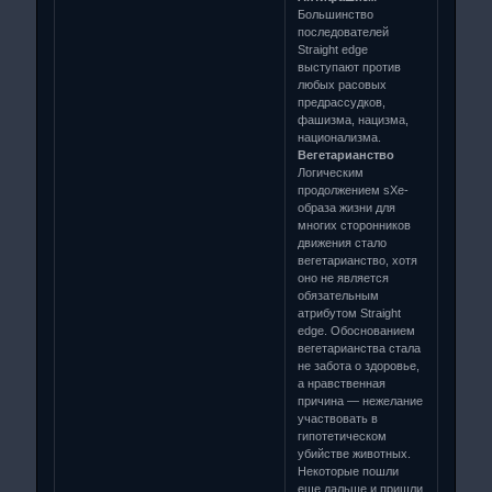
Большинство
последователей
Straight edge
выступают против
любых расовых
предрассудков,
фашизма, нацизма,
национализма.
Вегетарианство
Логическим
продолжением sXe-
образа жизни для
многих сторонников
движения стало
вегетарианство, хотя
оно не является
обязательным
атрибутом Straight
edge. Обоснованием
вегетарианства стала
не забота о здоровье,
а нравственная
причина — нежелание
участвовать в
гипотетическом
убийстве животных.
Некоторые пошли
еще дальше и пришли