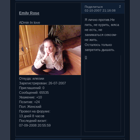
2
Поделиться
02-10-2007 21:16:08
Emily Rose
Я лично против.Не
ADmin In love
пить, не курить, мяса
не есть, не
заниматься сексом-
не жить.
Осталось только
запретить дышать.
0
Откуда:
илюзии
Зарегистрирован
: 26-07-2007
Приглашений:
0
Сообщений:
65535
Уважение:
+10
Позитив:
+24
Пол:
Женский
Провел на форуме:
13 дней 8 часов
Последний визит:
07-09-2008 20:55:59