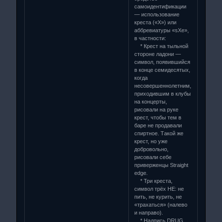
самоидентификации
— использование
креста («X») или
аббревиатуры «sXe»,
в частности:
* Крест на тыльной
стороне ладони —
символ, появившийся
в конце семидесятых,
когда
несовершеннолетним,
приходившим в клубы
на концерты,
рисовали на руке
крест, чтобы тем в
баре не продавали
спиртное. Такой же
крест, но уже
добровольно,
рисовали себе
приверженцы Straight
edge.
* Три креста,
символ трёх НЕ: не
пить, не курить, не
«трахаться» (налево
и направо).
* Надпись DRUG