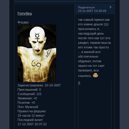
8
Поделиться
23-11-2007 23:28:49
Голубец
так самый прикол как
Флудер
ето комне дошло ))))
просыпаюсь я,
наследущий день
после того как тут ето
увидел, первая мысль
епт етоже так просто
... в ванной все
обстоятельно
обдумал, потом
зашел на тот саит
проверил, все
сошлось
0
Зарегистрирован
: 10-10-2007
Приглашений:
0
Сообщений:
122
Уважение:
+0
Позитив:
+0
Пол:
Мужской
Провел на форуме:
19 часов 12 минут
Последний визит:
17-12-2007 20:37:22