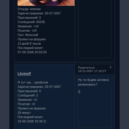
Откуда:
илюзии
Зарегистрирован
: 26-07-2007
Приглашений:
0
Сообщений:
65535
Уважение:
+10
Позитив:
+24
Пол:
Женский
Провел на форуме:
13 дней 8 часов
Последний визит:
07-09-2008 20:55:59
3
Поделиться
16-11-2007 17:10:27
Litvinoff
Ну че будем активно
Я тут так... пробегом
размножать?
Зарегистрирован
: 29-07-2007
Приглашений:
0
0
Сообщений:
2
Уважение:
+0
Позитив:
+0
Провел на форуме:
26 минут
Последний визит:
19-06-2008 18:38:11