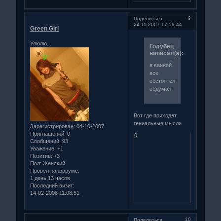
9
Поделиться
24-11-2007 17:58:44
Green Girl
Улюлю...
Голубец
написал(а):
в ванной
все
обстоятельно
обдумал
Вот где приходят
гениальные мысли
Зарегистрирован
: 04-10-2007
Приглашений:
0
0
Сообщений:
93
Уважение:
+1
Позитив:
+3
Пол:
Женский
Провел на форуме:
1 день 13 часов
Последний визит:
14-02-2008 11:08:51
10
Поделиться