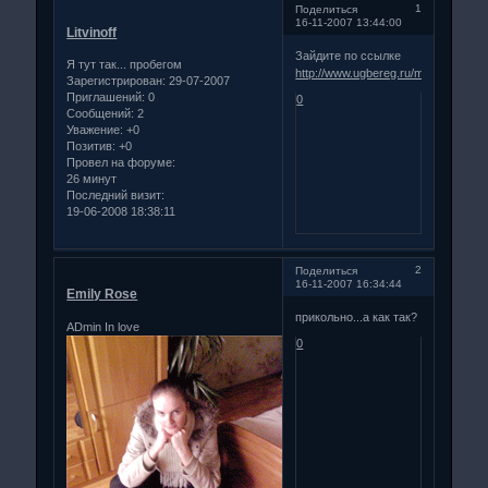
1
Поделиться
16-11-2007 13:44:00
Litvinoff
Зайдите по ссылке
Я тут так... пробегом
http://www.ugbereg.ru/magic.html
Зарегистрирован
: 29-07-2007
Приглашений:
0
0
Сообщений:
2
Уважение:
+0
Позитив:
+0
Провел на форуме:
26 минут
Последний визит:
19-06-2008 18:38:11
2
Поделиться
16-11-2007 16:34:44
Emily Rose
прикольно...а как так?
ADmin In love
0