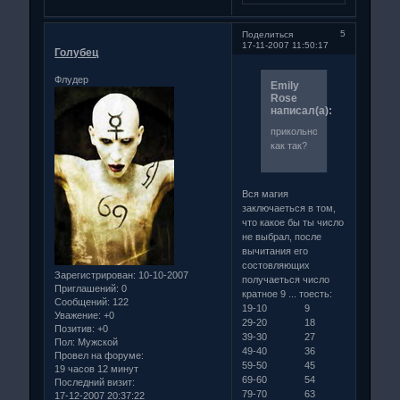
5
Поделиться
17-11-2007 11:50:17
Голубец
Флудер
Emily
Rose
написал(а):
прикольно...а
как так?
Вся магия
заключаеться в том,
что какое бы ты число
не выбрал, после
вычитания его
состовляющих
Зарегистрирован
: 10-10-2007
получаеться число
Приглашений:
0
кратное 9 ... тоесть:
Сообщений:
122
19-10 9
Уважение:
+0
29-20 18
Позитив:
+0
39-30 27
Пол:
Мужской
49-40 36
Провел на форуме:
59-50 45
19 часов 12 минут
69-60 54
Последний визит:
79-70 63
17-12-2007 20:37:22