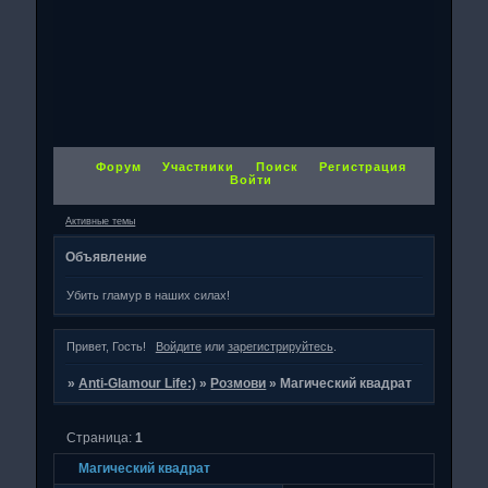
Форум
Участники
Поиск
Регистрация
Войти
Активные темы
Объявление
Убить гламур в наших силах!
Привет, Гость!
Войдите
или
зарегистрируйтесь
.
»
Anti-Glamour Life:)
»
Розмови
»
Магический квадрат
Страница:
1
Магический квадрат