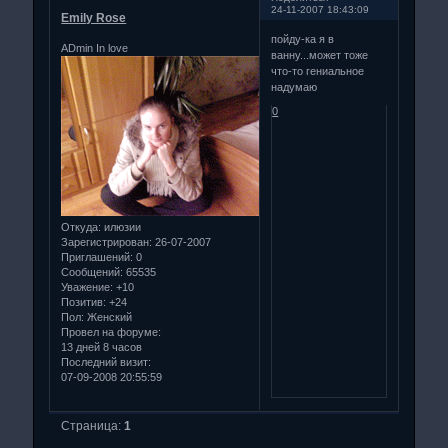
24-11-2007 18:43:09
Emily Rose
пойду-ка я в
ADmin In love
ванну...может тоже
что-то гениальное
надумаю
0
Откуда:
илюзии
Зарегистрирован
: 26-07-2007
Приглашений:
0
Сообщений:
65535
Уважение:
+10
Позитив:
+24
Пол:
Женский
Провел на форуме:
13 дней 8 часов
Последний визит:
07-09-2008 20:55:59
Страница:
1