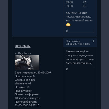
89-80 72
99-90 81
Картинки на етих
числах одинаковые,
такчто никакой магии
0
6
Поделиться
23-11-2007 08:14:46
UkrainMaN
баян)))) ет ещё на
-:- Psychiс -:-
форуме маджи давно
написали)просто нада
быть внимательным)
0
Зарегистрирован
: 11-09-2007
Приглашений:
0
Сообщений:
110
Уважение:
+2
Позитив:
+0
Пол:
Мужской
Провел на форуме:
18 часов 53 минуты
Последний визит:
11-03-2008 18:47:15