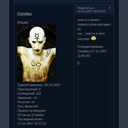
4
Поделиться
16-11-2007 18:34:55
Голубец
ыыы а у миня с
Флудер
первого раза неугадал
)))
хм ... или то я чето
натупил
Отредактировано
Голубец (17-11-2007
11:45:20)
0
Зарегистрирован
: 10-10-2007
Приглашений:
0
Сообщений:
122
Уважение:
+0
Позитив:
+0
Пол:
Мужской
Провел на форуме:
19 часов 12 минут
Последний визит:
17-12-2007 20:37:22