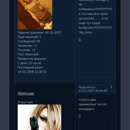
не
собираюсь!!!!!!!!!!!!!!!!!!!!!!!!!!!!!
я это нашла в чьем
цытатнике.........и не
надо тут сразу
возбухать!!!!!!!!!!!!!!!!!!!!!!!!!!!!!!!!!!!!
:big_boss:
Зарегистрирован
: 04-10-2007
Приглашений:
0
0
Сообщений:
93
Уважение:
+1
Позитив:
+3
Пол:
Женский
Провел на форуме:
1 день 13 часов
Последний визит:
14-02-2008 11:08:51
8
Поделиться
13-12-2007 20:44:49
Ленуська
гг,круто,два
Я крут(ая)
одинаковых поста!
маладца=)
0