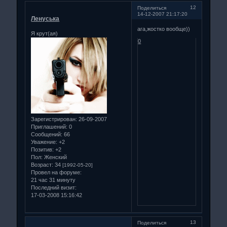
12
Поделиться
14-12-2007 21:17:20
Ленуська
ага,жостко вообще))
Я крут(ая)
0
Зарегистрирован
: 26-09-2007
Приглашений:
0
Сообщений:
66
Уважение:
+2
Позитив:
+2
Пол:
Женский
Возраст:
34
[1992-05-20]
Провел на форуме:
21 час 31 минуту
Последний визит:
17-03-2008 15:16:42
13
Поделиться