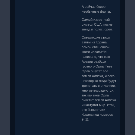
А сейчас более
необычные факты:
Самый известный
символ США, после
звезд и полос, орел.
Следующие стихи
взяты из Корана,
самой священной
книги ислама:"И
написано, что сын
Аравии разбудит
грозного Орла. Гнев
Орла ощутят все
земли Аллаха, и пока
некоторые люди будут
трепетать в отчаянии,
многие возрадуются:
так как гнев Орла
очистит земли Аллаха
и наступит мир. Итак,
это были стихи
Корана под номером
9. 11