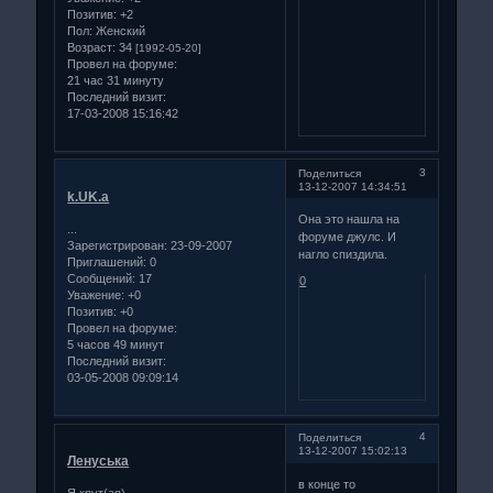
Позитив:
+2
Пол:
Женский
Возраст:
34
[1992-05-20]
Провел на форуме:
21 час 31 минуту
Последний визит:
17-03-2008 15:16:42
3
Поделиться
13-12-2007 14:34:51
k.UK.a
Она это нашла на
...
форуме джулс. И
Зарегистрирован
: 23-09-2007
нагло спиздила.
Приглашений:
0
Сообщений:
17
0
Уважение:
+0
Позитив:
+0
Провел на форуме:
5 часов 49 минут
Последний визит:
03-05-2008 09:09:14
4
Поделиться
13-12-2007 15:02:13
Ленуська
в конце то