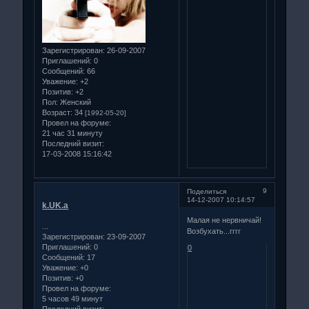
Зарегистрирован
: 26-09-2007
Приглашений:
0
Сообщений:
66
Уважение:
+2
Позитив:
+2
Пол:
Женский
Возраст:
34
[1992-05-20]
Провел на форуме:
21 час 31 минуту
Последний визит:
17-03-2008 15:16:42
9
Поделиться
14-12-2007 10:14:57
k.UK.a
Малая не нервничай!
...
Возбухать...гггг
Зарегистрирован
: 23-09-2007
Приглашений:
0
0
Сообщений:
17
Уважение:
+0
Позитив:
+0
Провел на форуме:
5 часов 49 минут
Последний визит: