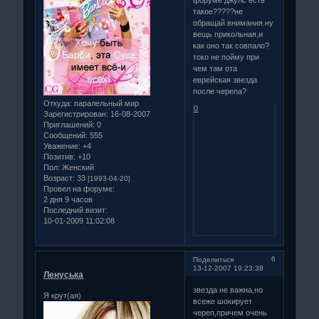
такое?????не
обращай внимания.ну
вещь прикольная,и
как оно так совпало?
токо не пойму при
чем там ота
еврейская звезда
после черепа?
Откуда:
паралельный мир
0
Зарегистрирован
: 16-08-2007
Приглашений:
0
Сообщений:
555
Уважение:
+4
Позитив:
+10
Пол:
Женский
Возраст:
33
[1993-04-20]
Провел на форуме:
2 дня 9 часов
Последний визит:
10-01-2009 11:02:08
6
Поделиться
13-12-2007 19:23:38
Ленуська
звезда не важна,но
Я крут(ая)
всеже шокирует
череп,причем очень