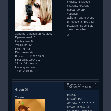
сильно,я в классе
сказала,показала
народ тож был
удивлен!
действительно очень
интерессная тема для
раздумия,по больше
такого кидайте!!
Зарегистрирован
: 26-09-2007
0
Приглашений:
0
Сообщений:
66
Уважение:
+2
Позитив:
+2
Пол:
Женский
Возраст:
34
[1992-05-20]
Провел на форуме:
21 час 31 минуту
Последний визит:
17-03-2008 15:16:42
7
Поделиться
13-12-2007 20:14:46
Green Girl
k.UK.a
Улюлю...
КАКОЙ НАХ
ДЖУЛС!!!!!!!!!!!!!!!!!!!!!!!!!!!
я туда ни разу не
захолила и заходить