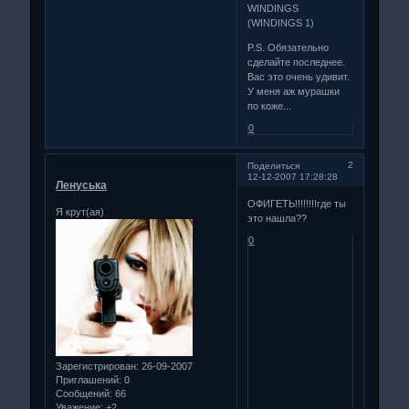
WINDINGS
(WINDINGS 1)
P.S. Обязательно
сделайте последнее.
Вас это очень удивит.
У меня аж мурашки
по коже...
0
2
Поделиться
12-12-2007 17:28:28
Ленуська
ОФИГЕТЬ!!!!!!!!где ты
Я крут(ая)
это нашла??
0
Зарегистрирован
: 26-09-2007
Приглашений:
0
Сообщений:
66
Уважение:
+2