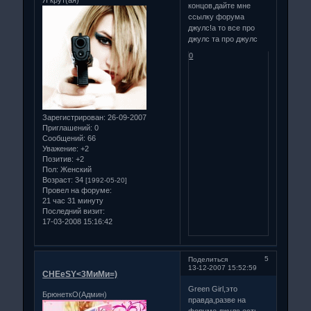
Я крут(ая)
концов,дайте мне
ссылку форума
джулс!а то все про
джулс та про джулс
0
Зарегистрирован
: 26-09-2007
Приглашений:
0
Сообщений:
66
Уважение:
+2
Позитив:
+2
Пол:
Женский
Возраст:
34
[1992-05-20]
Провел на форуме:
21 час 31 минуту
Последний визит:
17-03-2008 15:16:42
5
Поделиться
13-12-2007 15:52:59
CHEeSY<3МиМи=)
Green Girl,это
БрюнеткО(Админ)
правда,разве на
форуме джулс есть