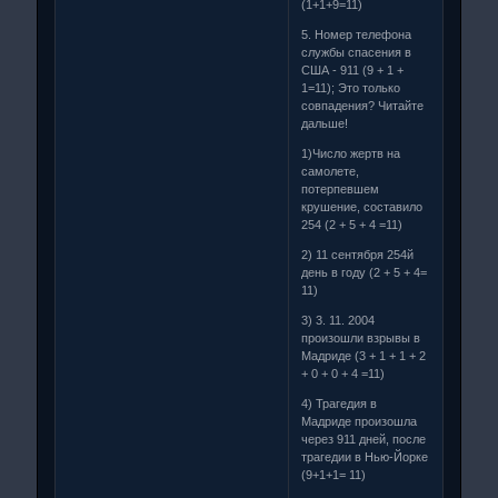
(1+1+9=11)
5. Номер телефона
службы спасения в
США - 911 (9 + 1 +
1=11); Это только
совпадения? Читайте
дальше!
1)Число жертв на
самолете,
потерпевшем
крушение, составило
254 (2 + 5 + 4 =11)
2) 11 сентября 254й
день в году (2 + 5 + 4=
11)
3) 3. 11. 2004
произошли взрывы в
Мадриде (3 + 1 + 1 + 2
+ 0 + 0 + 4 =11)
4) Трагедия в
Мадриде произошла
через 911 дней, после
трагедии в Нью-Йорке
(9+1+1= 11)