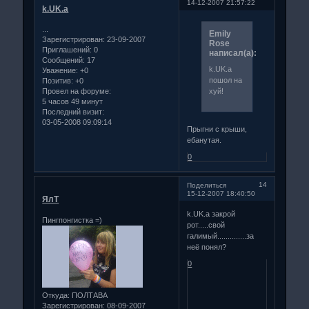
14-12-2007 21:57:22
k.UK.a
...
Emily
Зарегистрирован
: 23-09-2007
Rose
Приглашений:
0
написал(а):
Сообщений:
17
k.UK.a
Уважение:
+0
пошол на
Позитив:
+0
Провел на форуме:
хуй!
5 часов 49 минут
Последний визит:
03-05-2008 09:09:14
Прыгни с крыши,
ебанутая.
0
14
Поделиться
15-12-2007 18:40:50
ЯлТ
k.UK.a закрой
Пингпонгистка =)
рот.....свой
галимый..............за
неё понял?
0
Откуда:
ПОЛТАВА
Зарегистрирован
: 08-09-2007