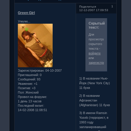
1
Поделиться
12-12-2007 17:09:53
Green Girl
Улюлю...
Скрытый
текст:
Для
просмотра
скрытого
текста -
войдите
или
зарегистрируйтесь
.
Зарегистрирован
: 04-10-2007
Приглашений:
0
1) В названии Нью-
Сообщений:
93
Йорк (New York City)
Уважение:
+1
11 букв
Позитив:
+3
Пол:
Женский
2) В названии
Провел на форуме:
Афганистан
1 день 13 часов
(Afghanistan) 11 букв
Последний визит:
14-02-2008 11:08:51
3) В имени Ramsin
Yuseb (террорист, в
1993 году
запланировавший