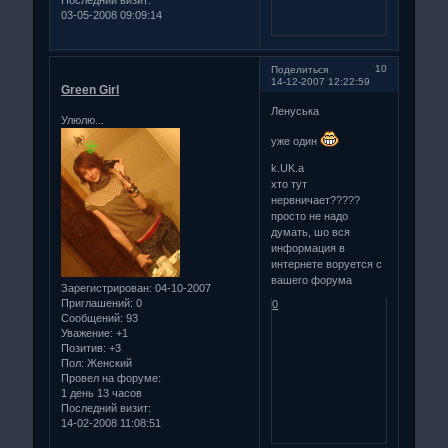
03-05-2008 09:09:14
10
Поделиться
14-12-2007 12:22:59
Green Girl
Ленуська
Улюлю...
уже один
k.UK.a
хто тут
нервничает?????
просто не надо
думать, шо вся
информация в
интернете воруется с
вашего форума
Зарегистрирован
: 04-10-2007
Приглашений:
0
0
Сообщений:
93
Уважение:
+1
Позитив:
+3
Пол:
Женский
Провел на форуме:
1 день 13 часов
Последний визит:
14-02-2008 11:08:51