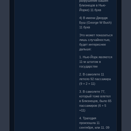
разрушение Башен
Близнецов в Нью-
Йорке) 11 букв
4) В имени Джордж
Буш (George W Bush)
11 букв
Это может показаться
лишь случайностью,
будет интереснее
дальше:
1. Нью-Йорк является
11-м штатом в
государстве
2. В самолете 11
летело 92 пассажира
(9 + 2 = 11)
3. В самолете 77,
который тоже влетел
в Близнецов, было 65
пассажиров (6 + 5
=11)
4. Трагедия
произошла 11
сентября, или 11. 09