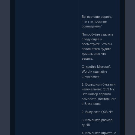
Вы все еще верите,
что это простые
совпадения?
Попробуйте сделать
следующее и
посмотрите, что вы
после этого будете
думать и во что
верить:
Откройте Microsoft
Word и сделайте
следующее:
1. Большими буквами
напечатайте: Q33 NY.
Это номер первого
самолета, влетевшего
в Близнецов.
2. Выделите Q33 NY
3. Измените размер
до 48
4. Измените шрифт на