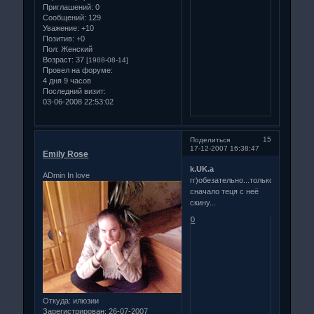
Приглашений:
0
Сообщений:
129
Уважение:
+10
Позитив:
+0
Пол:
Женский
Возраст:
37
[1988-08-14]
Провел на форуме:
4 дня 9 часов
Последний визит:
03-06-2008 22:53:02
15
Поделиться
17-12-2007 16:38:47
Emily Rose
k.UK.a
ADmin In love
гг)обезательно...только
сначало теця с неё
скину...
0
Откуда:
илюзии
Зарегистрирован
: 26-07-2007