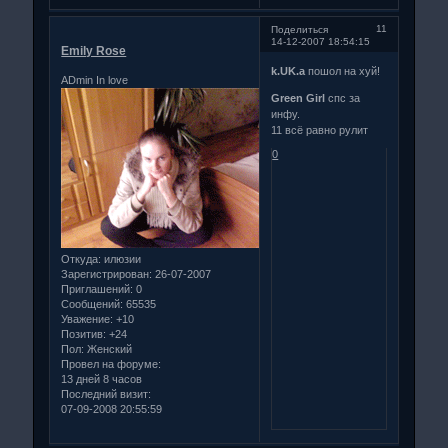
11
Поделиться
14-12-2007 18:54:15
Emily Rose
k.UK.a
пошол на хуй!
ADmin In love
Green Girl
спс за
инфу.
11 всё равно рулит
0
Откуда:
илюзии
Зарегистрирован
: 26-07-2007
Приглашений:
0
Сообщений:
65535
Уважение:
+10
Позитив:
+24
Пол:
Женский
Провел на форуме:
13 дней 8 часов
Последний визит:
07-09-2008 20:55:59