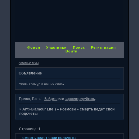
Форум
Участники
Поиск
Регистрация
Войти
Активные темы
Объявление
Убить гламур в наших силах!
Привет, Гость!
Войдите
или
зарегистрируйтесь
.
»
Anti-Glamour Life:)
»
Розмови
»
смерть ведет свои
подсчеты
Страница:
1
смерть ведет свои подсчеты