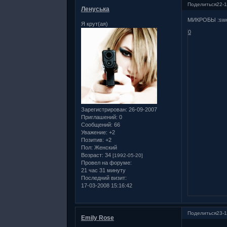
Поделиться
22-1
Ленуська
МИКРОБЫ :swo
Я крут(ая)
0
Зарегистрирован
: 26-09-2007
Приглашений:
0
Сообщений:
66
Уважение:
+2
Позитив:
+2
Пол:
Женский
Возраст:
34
[1992-05-20]
Провел на форуме:
21 час 31 минуту
Последний визит:
17-03-2008 15:16:42
Поделиться
23-1
Emily Rose