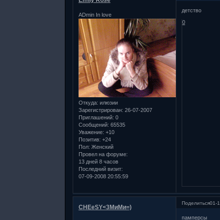
Emily Rose
детство
ADmin In love
0
Откуда:
илюзии
Зарегистрирован
: 26-07-2007
Приглашений:
0
Сообщений:
65535
Уважение:
+10
Позитив:
+24
Пол:
Женский
Провел на форуме:
13 дней 8 часов
Последний визит:
07-09-2008 20:55:59
Поделиться
01-1
CHEeSY<3МиМи=)
памперсы