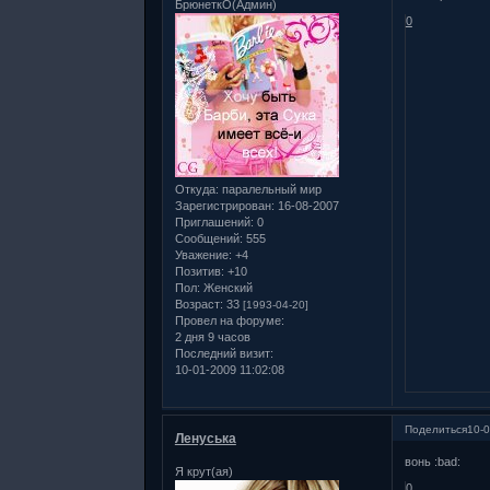
БрюнеткО(Админ)
0
Откуда:
паралельный мир
Зарегистрирован
: 16-08-2007
Приглашений:
0
Сообщений:
555
Уважение:
+4
Позитив:
+10
Пол:
Женский
Возраст:
33
[1993-04-20]
Провел на форуме:
2 дня 9 часов
Последний визит:
10-01-2009 11:02:08
Поделиться
10-0
Ленуська
вонь :bad:
Я крут(ая)
0