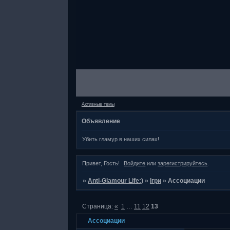
Активные темы
Объявление
Убить гламур в наших силах!
Привет, Гость!
Войдите
или
зарегистрируйтесь
.
»
Anti-Glamour Life:)
»
Ігри
»
Ассоциации
Страница:
«
1
…
11
12
13
Ассоциации