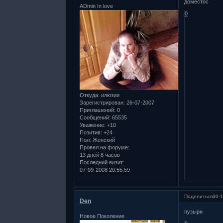
доместос
ADmin In love
0
Откуда:
илюзии
Зарегистрирован
: 26-07-2007
Приглашений:
0
Сообщений:
65535
Уважение:
+10
Позитив:
+24
Пол:
Женский
Провел на форуме:
13 дней 8 часов
Последний визит:
07-09-2008 20:55:59
Поделиться
30-1
Den
пузыри
Новое Поколение