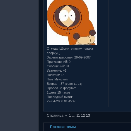
Откуда:
Цёмните попку чувака
сверху(!)
Зарегистрирован
: 29-09-2007
Приглашений:
0
Сообщений:
91
Уважение:
+3
Позитив:
+3
Пол:
Мужской
Возраст:
37
[1988-11-24]
Провел на форуме:
1 день 15 часов
Последний визит:
22-04-2008 01:45:46
Страница:
«
1
…
11
12
13
Похожие темы