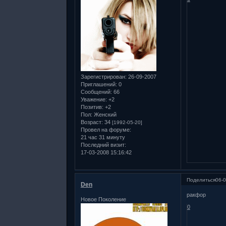
Зарегистрирован
: 26-09-2007
Приглашений:
0
Сообщений:
66
Уважение:
+2
Позитив:
+2
Пол:
Женский
Возраст:
34
[1992-05-20]
Провел на форуме:
21 час 31 минуту
Последний визит:
17-03-2008 15:16:42
Поделиться
06-0
Den
ракфор
Новое Поколение
0