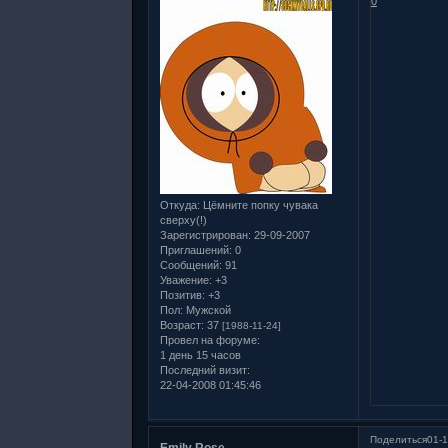
0
Откуда:
Цёмните попку чувака
сверху(!)
Зарегистрирован
: 29-09-2007
Приглашений:
0
Сообщений:
91
Уважение:
+3
Позитив:
+3
Пол:
Мужской
Возраст:
37
[1988-11-24]
Провел на форуме:
1 день 15 часов
Последний визит:
22-04-2008 01:45:46
Поделиться
01-1