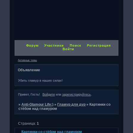
Форум
Участники
Поиск
Регистрация
Войти
Активные темы
Объявление
Убить гламур в наших силах!
Привет, Гость!
Войдите
или
зарегистрируйтесь
.
»
Anti-Glamour Life:)
»
Гламур для дур
»
Картинки со
стёбом над гламуром
Страница:
1
Картинки со стёбом над гламуром