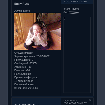
30-07-2007 13:25:36
Emily Rose
ахахх))перис
ADmin In love
бьют))))))))))
0
Откуда:
илюзии
Зарегистрирован
: 26-07-2007
Приглашений:
0
Сообщений:
65535
Уважение:
+10
Позитив:
+24
Пол:
Женский
Провел на форуме:
13 дней 8 часов
Последний визит:
07-09-2008 20:55:59
3
Поделиться
20-09-2007 09:44:37