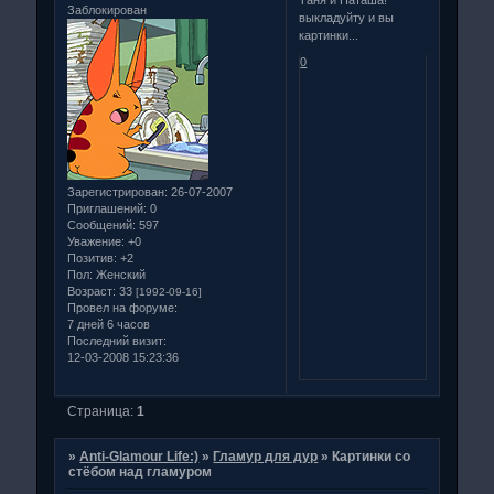
Таня и Наташа!
Заблокирован
выкладуйту и вы
картинки...
0
Зарегистрирован
: 26-07-2007
Приглашений:
0
Сообщений:
597
Уважение:
+0
Позитив:
+2
Пол:
Женский
Возраст:
33
[1992-09-16]
Провел на форуме:
7 дней 6 часов
Последний визит:
12-03-2008 15:23:36
Страница:
1
»
Anti-Glamour Life:)
»
Гламур для дур
»
Картинки со
стёбом над гламуром