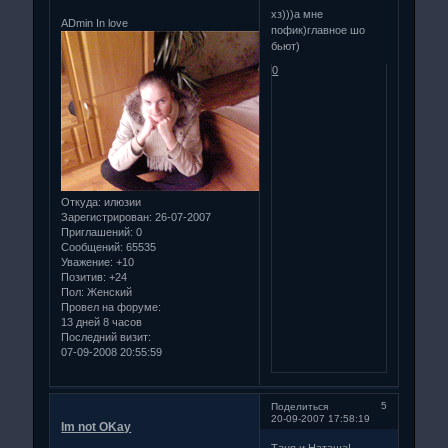
хз)))а мне
ADmin In love
пофик)главное шо
бьют)
0
Откуда:
илюзии
Зарегистрирован
: 26-07-2007
Приглашений:
0
Сообщений:
65535
Уважение:
+10
Позитив:
+24
Пол:
Женский
Провел на форуме:
13 дней 8 часов
Последний визит:
07-09-2008 20:55:59
5
Поделиться
20-09-2007 17:58:19
Im not OKay