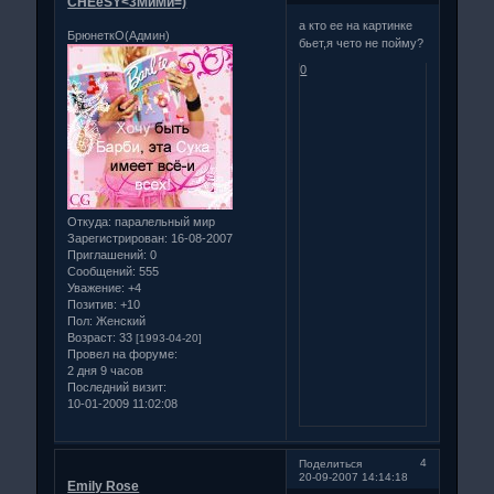
CHEeSY<3МиМи=)
а кто ее на картинке
БрюнеткО(Админ)
бьет,я чето не пойму?
0
Откуда:
паралельный мир
Зарегистрирован
: 16-08-2007
Приглашений:
0
Сообщений:
555
Уважение:
+4
Позитив:
+10
Пол:
Женский
Возраст:
33
[1993-04-20]
Провел на форуме:
2 дня 9 часов
Последний визит:
10-01-2009 11:02:08
4
Поделиться
20-09-2007 14:14:18
Emily Rose