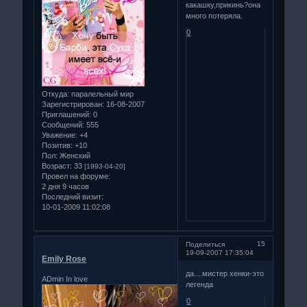
какашку,прикинь?она
много потеряла.
0
Откуда:
паралельный мир
Зарегистрирован
: 16-08-2007
Приглашений:
0
Сообщений:
555
Уважение:
+4
Позитив:
+10
Пол:
Женский
Возраст:
33
[1993-04-20]
Провел на форуме:
2 дня 9 часов
Последний визит:
10-01-2009 11:02:08
15
Поделиться
19-09-2007 17:35:04
Emily Rose
да....мистер хенки-это
ADmin In love
легенда
0