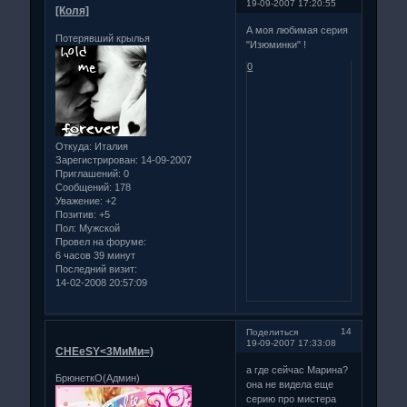
19-09-2007 17:20:55
[Коля]
А моя любимая серия
Потерявший крылья
"Изюминки" !
0
Откуда:
Италия
Зарегистрирован
: 14-09-2007
Приглашений:
0
Сообщений:
178
Уважение:
+2
Позитив:
+5
Пол:
Мужской
Провел на форуме:
6 часов 39 минут
Последний визит:
14-02-2008 20:57:09
14
Поделиться
19-09-2007 17:33:08
CHEeSY<3МиМи=)
а где сейчас Марина?
БрюнеткО(Админ)
она не видела еще
серию про мистера