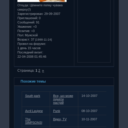
Откуда:
Цёмните попку чувака
сверху(!)
Зарегистрирован
: 29-09-2007
Приглашений:
0
Сообщений:
91
Уважение:
+3
Позитив:
+3
Пол:
Мужской
Возраст:
37
[1988-11-24]
Провел на форуме:
1 день 15 часов
Последний визит:
22-04-2008 01:45:46
Страница:
1
2
»
Похожие темы
South park
Все, шо може
14-10-2007
підняти
настрій
Avril Lavigne
Punk
08-10-2007
The
Відео, TV
10-11-2007
SIMPSONS!