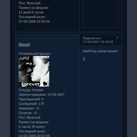
Пол:
Женский
Провел на форуме:
13 дней 8 часов
Последний визит:
07-09-2008 20:55:59
7
Поделиться
17-09-2007 16:19:02
[Коля]
ААА!Они убили Кенни!
Потерявший крылья
0
Откуда:
Италия
Зарегистрирован
: 14-09-2007
Приглашений:
0
Сообщений:
178
Уважение:
+2
Позитив:
+5
Пол:
Мужской
Провел на форуме:
6 часов 39 минут
Последний визит:
14-02-2008 20:57:09