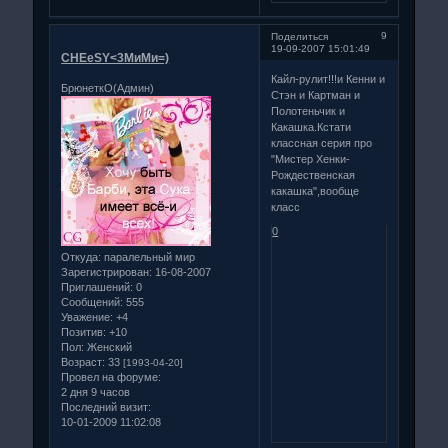
9
Поделиться
19-09-2007 15:01:49
CHEeSY<3МиМи=)
Кайл-рулит!!!и Кенни и
БрюнеткО(Админ)
Стэн и Картман и
Полотеньчик и
Какашка.Кстати
классная серия про
"Мистер Хенки-
Рождественская
какашка",вообще
класс
0
Откуда:
паралельный мир
Зарегистрирован
: 16-08-2007
Приглашений:
0
Сообщений:
555
Уважение:
+4
Позитив:
+10
Пол:
Женский
Возраст:
33
[1993-04-20]
Провел на форуме:
2 дня 9 часов
Последний визит:
10-01-2009 11:02:08