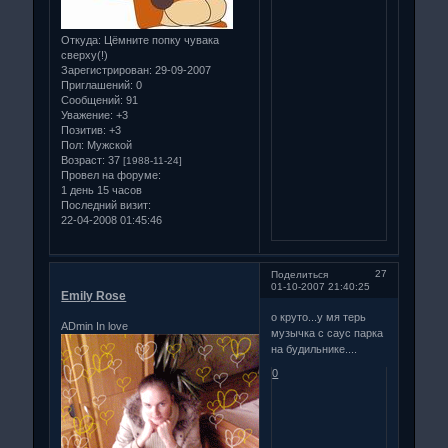
Откуда:
Цёмните попку чувака
сверху(!)
Зарегистрирован
: 29-09-2007
Приглашений:
0
Сообщений:
91
Уважение:
+3
Позитив:
+3
Пол:
Мужской
Возраст:
37
[1988-11-24]
Провел на форуме:
1 день 15 часов
Последний визит:
22-04-2008 01:45:46
27
Поделиться
01-10-2007 21:40:25
Emily Rose
о круто...у мя терь
ADmin In love
музычка с саус парка
на будильнике....
0