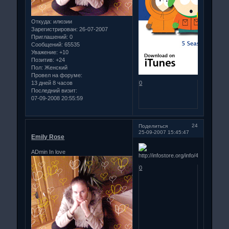
Откуда:
илюзии
Зарегистрирован
: 26-07-2007
Приглашений:
0
Сообщений:
65535
Уважение:
+10
Позитив:
+24
Пол:
Женский
Провел на форуме:
13 дней 8 часов
0
Последний визит:
07-09-2008 20:55:59
24
Поделиться
25-09-2007 15:45:47
Emily Rose
ADmin In love
0