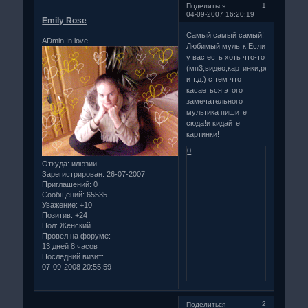
1
Поделиться
04-09-2007 16:20:19
Emily Rose
Самый самый самый!
ADmin In love
Любимый мультк!Если
у вас есть хоть что-то
(мп3,видео,картинки,релизы
и т.д.) с тем что
касаеться этого
замечательного
мультика пишите
сюда!и кидайте
картинки!
0
Откуда:
илюзии
Зарегистрирован
: 26-07-2007
Приглашений:
0
Сообщений:
65535
Уважение:
+10
Позитив:
+24
Пол:
Женский
Провел на форуме:
13 дней 8 часов
Последний визит:
07-09-2008 20:55:59
2
Поделиться