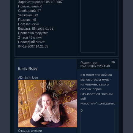
Зарегистрирован
: 05-10-2007
Приглашений:
0
Сообщений:
47
Уважение:
+2
Позитив:
+0
Пол:
Женский
Возраст:
88
[1938-01-01]
Провел на форуме:
2 часа 48 минут
Последний визит:
04-12-2007 14:21:55
29
Поделиться
05-10-2007 22:24:48
Emily Rose
и в моём тож!сейчас
ADmin In love
вот смотрела мульт
из непомню какого
сезона..серия
называеться "сиськи
всё
испортили"....наоралась)
0
Откуда:
илюзии