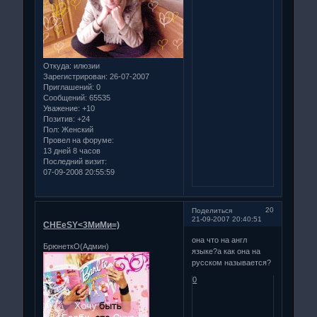
Откуда:
илюзии
Зарегистрирован
: 26-07-2007
Приглашений:
0
Сообщений:
65535
Уважение:
+10
Позитив:
+24
Пол:
Женский
Провел на форуме:
13 дней 8 часов
Последний визит:
07-09-2008 20:55:59
20
Поделиться
21-09-2007 20:40:51
CHEeSY<3МиМи=)
она что на англ
БрюнеткО(Админ)
языке?а как она на
русском называется?
0