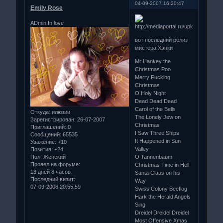
04-09-2007 16:20:47
Emily Rose
ADmin In love
вот последний релиз
мистера Хэнки
Mr Hankey the
Christmas Poo
Merry Fucking
Christmas
O Holy Night
Dead Dead Dead
Carol of the Bells
Откуда:
илюзии
The Lonely Jew on
Зарегистрирован
: 26-07-2007
Christmas
Приглашений:
0
I Saw Three Ships
Сообщений:
65535
It Happened in Sun
Уважение:
+10
Valley
Позитив:
+24
Пол:
Женский
O Tannenbaum
Провел на форуме:
Christmas Time in Hell
13 дней 8 часов
Santa Claus on his
Последний визит:
Way
07-09-2008 20:55:59
Swiss Colony Beeflog
Hark the Herald Angels
Sing
Dreidel Dreidel Dreidel
Most Offensive Xmas