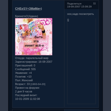
11
Поделиться
19-09-2007 15:09:29
CHEeSY<3МиМи=)
ооо,надо посмотреть
БрюнеткО(Админ)
0
Откуда:
паралельный мир
Зарегистрирован
: 16-08-2007
Приглашений:
0
Сообщений:
555
Уважение:
+4
Позитив:
+10
Пол:
Женский
Возраст:
33
[1993-04-20]
Провел на форуме:
2 дня 9 часов
Последний визит:
10-01-2009 11:02:08