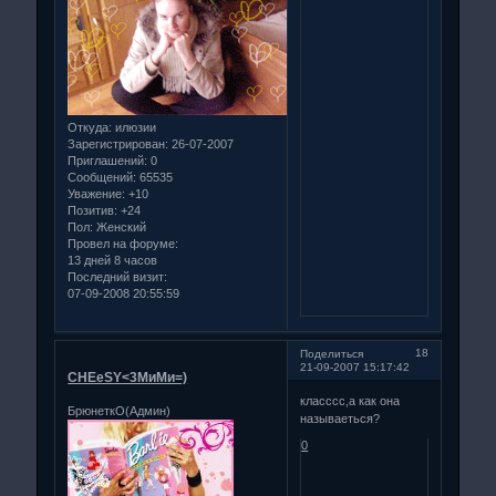
Откуда:
илюзии
Зарегистрирован
: 26-07-2007
Приглашений:
0
Сообщений:
65535
Уважение:
+10
Позитив:
+24
Пол:
Женский
Провел на форуме:
13 дней 8 часов
Последний визит:
07-09-2008 20:55:59
18
Поделиться
21-09-2007 15:17:42
CHEeSY<3МиМи=)
класссс,а как она
БрюнеткО(Админ)
называеться?
0