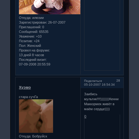
Откуда:
илюзии
Зарегистрирован
: 26-07-2007
Приглашений:
0
Сообщений:
65535
Уважение:
+10
Позитив:
+24
Пол:
Женский
Провел на форуме:
13 дней 8 часов
Последний визит:
07-09-2008 20:55:59
28
Поделиться
05-10-2007 16:54:34
Хуэмо
Заибись
стара сучГа
мультик!!!!)))))))Кенни
Маккормек живёт в
маём сердце))))
0
Откуда:
Бобруйск