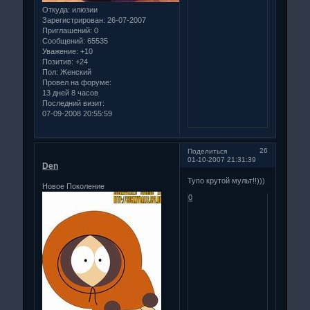
Откуда:
илюзии
Зарегистрирован
: 26-07-2007
Приглашений:
0
Сообщений:
65535
Уважение:
+10
Позитив:
+24
Пол:
Женский
Провел на форуме:
13 дней 8 часов
Последний визит:
07-09-2008 20:55:59
26
Поделиться
01-10-2007 21:31:39
Den
Тупо крутой мульт!!)))
Новое Поколение
0