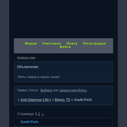
Форум
Участники
Поиск
Регистрация
Войти
Активные темы
Объявление
Убить гламур в наших силах!
Привет, Гость!
Войдите
или
зарегистрируйтесь
.
»
Anti-Glamour Life:)
»
Відео, TV
»
South Park
Страница:
1
2
»
South Park