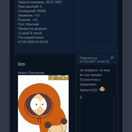
Зарегистрирован
: 26-07-2007
Приглашений:
0
Сообщений:
65535
Уважение:
+10
Позитив:
+24
Пол:
Женский
Провел на форуме:
13 дней 8 часов
Последний визит:
07-09-2008 20:55:59
30
Поделиться
07-10-2007 14:44:10
Den
не поверете: ко мне
Новое Поколение
во сне пришёл
Полотенчик и
предложил
курнуть)))))
0