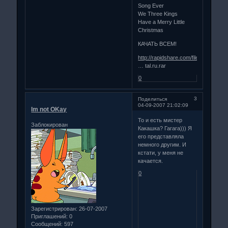
Song Ever
We Three Kings
Have a Merry Little
Christmas
КАЧАТЬ ВСЕМ!
http://rapidshare.com/files/4276568
… tal.ru.rar
0
3
Поделиться
04-09-2007 21:02:09
Im not OKay
То и есть мистер
Заблокирован
Какашка? Гагага))) Я
его представляла
немного другим. И
кстати, у меня не
качается.
0
Зарегистрирован
: 26-07-2007
Приглашений:
0
Сообщений:
597