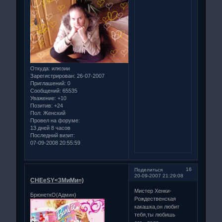
Откуда:
илюзии
Зарегистрирован
: 26-07-2007
Приглашений:
0
Сообщений:
65535
Уважение:
+10
Позитив:
+24
Пол:
Женский
Провел на форуме:
13 дней 8 часов
Последний визит:
07-09-2008 20:55:59
16
Поделиться
20-09-2007 21:29:08
CHEeSY<3МиМи=)
Мистер Хенки-
БрюнеткО(Админ)
Рождественская
какашка,он любит
тебя,ты любишь