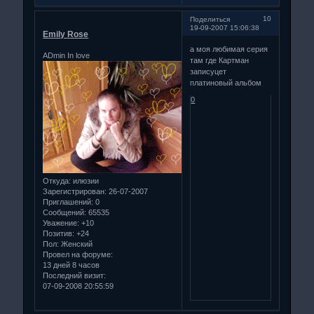
10
Поделиться
19-09-2007 15:06:38
Emily Rose
а моя любимая серия
ADmin In love
там где Картман
записуцет
платиновый альбом
0
Откуда:
илюзии
Зарегистрирован
: 26-07-2007
Приглашений:
0
Сообщений:
65535
Уважение:
+10
Позитив:
+24
Пол:
Женский
Провел на форуме:
13 дней 8 часов
Последний визит:
07-09-2008 20:55:59