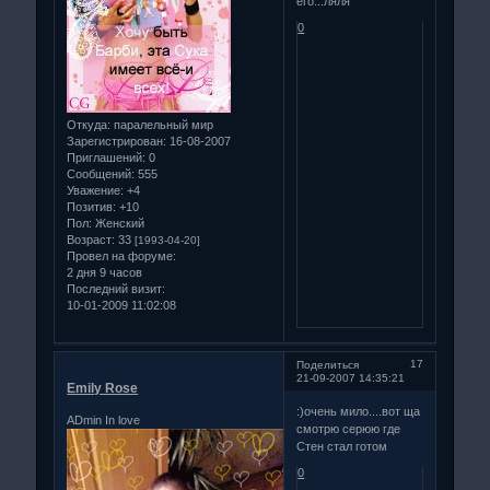
его...ляля
0
Откуда:
паралельный мир
Зарегистрирован
: 16-08-2007
Приглашений:
0
Сообщений:
555
Уважение:
+4
Позитив:
+10
Пол:
Женский
Возраст:
33
[1993-04-20]
Провел на форуме:
2 дня 9 часов
Последний визит:
10-01-2009 11:02:08
17
Поделиться
21-09-2007 14:35:21
Emily Rose
:)очень мило....вот ща
ADmin In love
смотрю серюю где
Стен стал готом
0