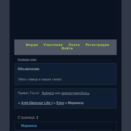
Форум
Участники
Поиск
Регистрация
Войти
Активные темы
Объявление
Убить гламур в наших силах!
Привет, Гость!
Войдите
или
зарегистрируйтесь
.
»
Anti-Glamour Life:)
»
Emo
»
Маракеш
Страница:
1
Маракеш