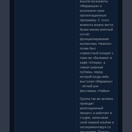
вышли музыканты
«Маракеша» и
исполнили свою
презентационную
программу. С этого
момента можно вести
более-менее внятный
отсчёт
функционирования
коллектива. Немного
позже был
совместный концерт с
теми же «Белками» в
кафе «Опера», а
самая широкая
публика, перед
которой когда-либо
выступал «Маракеш»
- летний рок-
фестиваль «Чайка».
Группа так же активно
проводит
репетиционный
процесс и работает в
студии, записывая
свой первый альбом и
экспериментируя со
звучанием. Поиски