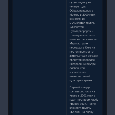
существует уже
четыре года.
Образовавшись в
Москве в 2000 году,
как слияние
музыкантов группы
«Джонатан
Бультерьеррра» и
тринадцатилетнего
киевского вокалиста
Марика, проэкт
переехал в Киев на
постоянное место
жительства и сегодня
является наиболее
интересным внутри
слабенькой
музыкально-
альтернативной
культуры страны.
Первый концерт
группы состоялся в
Киеве в 2001 году в
памятном всем клубе
«Buddy guy». После
концерта группы
«Белки», на сцену