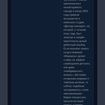
оригинального
неповторимого
саунда в конце 2003
года привели
музыкантов в
киевскую студию
«Дрозды рекордз», на
которой, в течении
полу года, был
записан и сведён
практически целый
дебютный альбом.
Если вначале своего
существования
«Маракеш» делал
ставку на эффект
совмещения детского,
или даже
тинейджерского
вокала с жёсткими
гитарными рифами и
тяжёлым ритмом, то
сейчас подобные
эксперименты стали
невозможными -
Марик повзрослел,
прошла мутация
голоса, и теперь