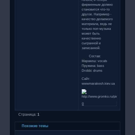
фирменным должно
становится что-то
другое. Например -
качество делаемого
материала, ведь не
только поп-музыка
может быть
качественно
сыгранной и
записанной.
Cостав:
Маракеш: vocals
Пружина: bass
Drobbi: drums
Сайт:
wwwmarakesh.kiev.ua
0
Страница:
1
Похожие темы