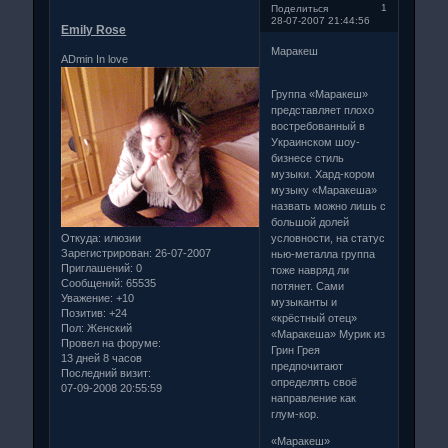
1
Поделиться
28-07-2007 21:44:56
Emily Rose
Маракеш
ADmin In love
Группа «Маракеш»
представляет плохо
востребованный в
Украинском шоу-
бизнесе стиль
музыки. Хард-кором
музыку «Маракеша»
назвать можно лишь с
большой долей
условности, на статус
Откуда:
илюзии
Зарегистрирован
: 26-07-2007
нью-металла группа
Приглашений:
0
тоже навряд ли
Сообщений:
65535
потянет. Сами
Уважение:
+10
музыканты и
Позитив:
+24
«крёстный отец»
Пол:
Женский
«Маракеша» Мурик из
Провел на форуме:
Грин Грея
13 дней 8 часов
предпочитают
Последний визит:
определять своё
07-09-2008 20:55:59
направление как
глум-кор.
«Маракеш»